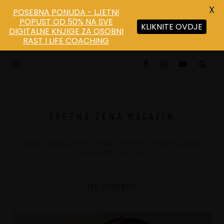
X
POSEBNA PONUDA - LJETNI
POPUST OD 50% NA SVE
KLIKNITE OVDJE
DIGITALNE KNJIGE ZA OSOBNI
RAST I LIFE COACHING
SRETNA ŽENA MAGAZIN
ŽENSKI MAGAZIN O DUHOVNOSTI, MISTICIZMU I
OSOBNOM RAZVOJU
TAG: SVJESNOST