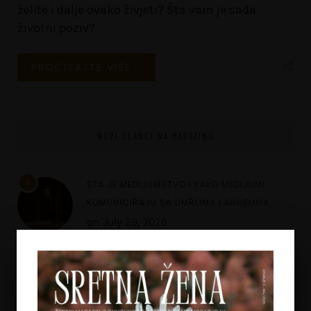
želite i dalje ovako živjeti? Šta vam je sada
životni poziv?
PROČITAJTE VIŠE...
NOVI ČLANCI NA MAGAZINU
1
ŠTA JE MEDIJUMSTVO I KAKO MEDIJUMI
KOMUNICIRAJU SA UMRLIMA I ANĐELIMA
on
July 29, 2026
2
ASTEROID KIRON U ASTROLOGIJI – ARHETIP
RANJENOG ISCJELITELJA I PUT UNUTARNJEG