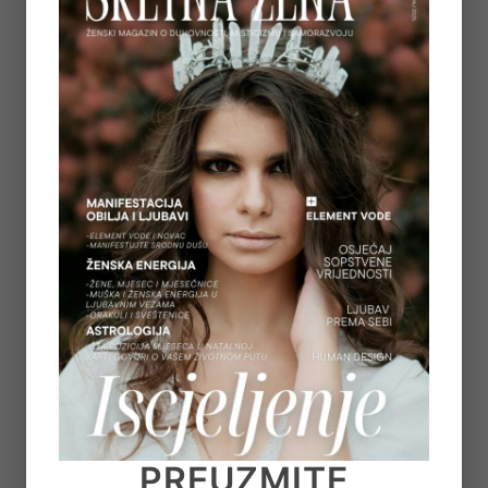
5
REGULACIJA ŽIVČANOG SUSTAVA – ZAŠTO
OSJEĆAMO STRAH KADA NAM SE OSTVARUJU
SNOVI
on
July 6, 2026
6
TAROT PORUKE ZA SVE ZNAKOVE ZODIJAKA –
LJETO 2026.
on
June 25, 2026
7
KAKO OTPUSTITI POTREBU ZA KONTROLOM I
NAUČITI VJEROVATI SVOM UNUTARNJEM
GLASU
PREUZMITE
on
June 22, 2026