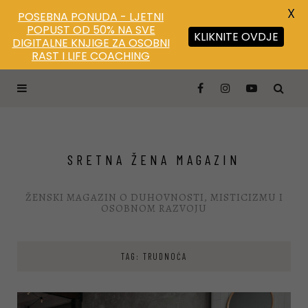
X
POSEBNA PONUDA - LJETNI
POPUST OD 50% NA SVE
KLIKNITE OVDJE
DIGITALNE KNJIGE ZA OSOBNI
RAST I LIFE COACHING
SRETNA ŽENA MAGAZIN
ŽENSKI MAGAZIN O DUHOVNOSTI, MISTICIZMU I
OSOBNOM RAZVOJU
TAG: TRUDNOĆA