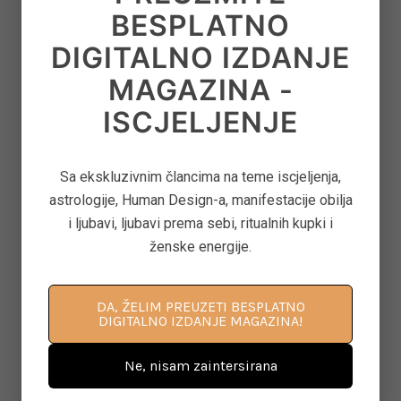
BESPLATNO
DIGITALNO IZDANJE
8
‘CONTROL FREAK’ – KAKO OTPUSTITI
MAGAZINA -
OPSESIVNU POTREBU ZA KONTROLOM
ISCJELJENJE
on
June 12, 2026
Sa ekskluzivnim člancima na teme iscjeljenja,
9
ASTEROID JUNO U ASTROLOGIJI – ARHETIP
astrologije, Human Design-a, manifestacije obilja
KRALJICE, BRAKA I MOĆI U ODNOSIMA
i ljubavi, ljubavi prema sebi, ritualnih kupki i
on
June 11, 2026
ženske energije.
DA, ŽELIM PREUZETI BESPLATNO
10
KAKO PONOVNO PROBUDITI KREATIVNOST
DIGITALNO IZDANJE MAGAZINA!
KROZ POKRET, DAH I SVJESNU PRISUTNOST
on
June 8, 2026
Ne, nisam zaintersirana