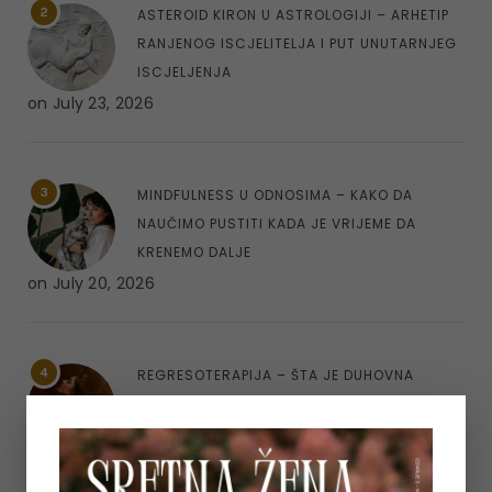
2
ASTEROID KIRON U ASTROLOGIJI – ARHETIP
RANJENOG ISCJELITELJA I PUT UNUTARNJEG
ISCJELJENJA
on
July 23, 2026
3
MINDFULNESS U ODNOSIMA – KAKO DA
NAUČIMO PUSTITI KADA JE VRIJEME DA
KRENEMO DALJE
on
July 20, 2026
4
REGRESOTERAPIJA – ŠTA JE DUHOVNA
REGRESIJA I KAKO NAM UVIDI IZ PROŠLIH
ŽIVOTA MOGU POMOĆI
on
July 7, 2026