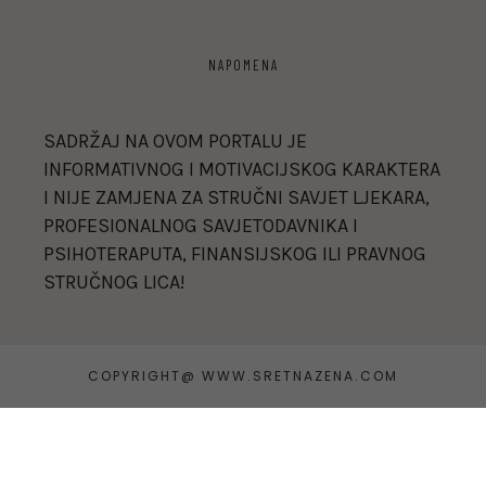
NAPOMENA
SADRŽAJ NA OVOM PORTALU JE
INFORMATIVNOG I MOTIVACIJSKOG KARAKTERA
I NIJE ZAMJENA ZA STRUČNI SAVJET LJEKARA,
PROFESIONALNOG SAVJETODAVNIKA I
PSIHOTERAPUTA, FINANSIJSKOG ILI PRAVNOG
STRUČNOG LICA!
COPYRIGHT@ WWW.SRETNAZENA.COM