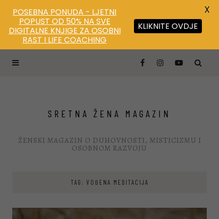
X
POSEBNA PONUDA - LJETNI
POPUST OD 50% NA SVE
KLIKNITE OVDJE
DIGITALNE KNJIGE ZA OSOBNI
RAST I LIFE COACHING
SRETNA ŽENA MAGAZIN
ŽENSKI MAGAZIN O DUHOVNOSTI, MISTICIZMU I
OSOBNOM RAZVOJU
TAG: VOĐENA MEDITACIJA