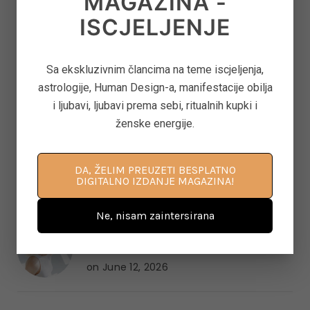
MAGAZINA -
6
ISCJELJENJE
TAROT PORUKE ZA SVE ZNAKOVE ZODIJAKA –
LJETO 2026.
on
June 25, 2026
Sa ekskluzivnim člancima na teme iscjeljenja,
astrologije, Human Design-a, manifestacije obilja
i ljubavi, ljubavi prema sebi, ritualnih kupki i
7
KAKO OTPUSTITI POTREBU ZA KONTROLOM I
ženske energije.
NAUČITI VJEROVATI SVOM UNUTARNJEM
GLASU
DA, ŽELIM PREUZETI BESPLATNO
on
June 22, 2026
DIGITALNO IZDANJE MAGAZINA!
Ne, nisam zaintersirana
8
‘CONTROL FREAK’ – KAKO OTPUSTITI
OPSESIVNU POTREBU ZA KONTROLOM
on
June 12, 2026