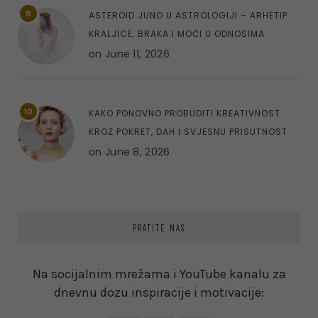
9
ASTEROID JUNO U ASTROLOGIJI – ARHETIP
KRALJICE, BRAKA I MOĆI U ODNOSIMA
on
June 11, 2026
10
KAKO PONOVNO PROBUDITI KREATIVNOST
KROZ POKRET, DAH I SVJESNU PRISUTNOST
on
June 8, 2026
PRATITE NAS
Na socijalnim mrežama i YouTube kanalu za
dnevnu dozu inspiracije i motivacije: