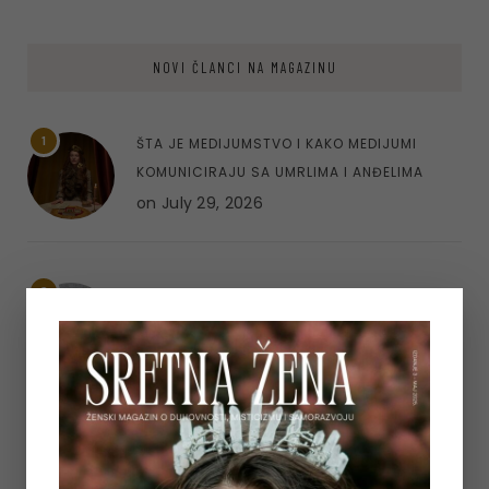
NOVI ČLANCI NA MAGAZINU
1
ŠTA JE MEDIJUMSTVO I KAKO MEDIJUMI
KOMUNICIRAJU SA UMRLIMA I ANĐELIMA
on
July 29, 2026
2
ASTEROID KIRON U ASTROLOGIJI – ARHETIP
RANJENOG ISCJELITELJA I PUT UNUTARNJEG
ISCJELJENJA
on
July 23, 2026
3
MINDFULNESS U ODNOSIMA – KAKO DA