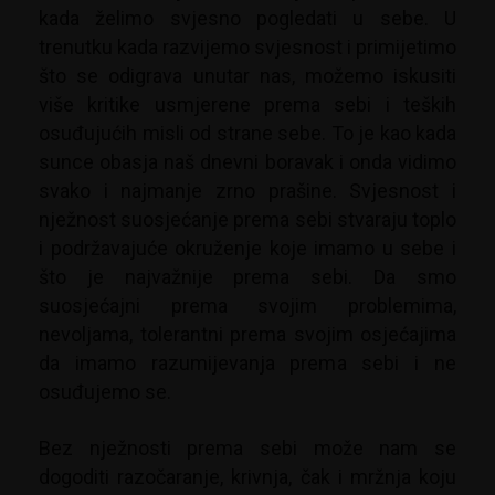
kada želimo svjesno pogledati u sebe. U
trenutku kada razvijemo svjesnost i primijetimo
što se odigrava unutar nas, možemo iskusiti
više kritike usmjerene prema sebi i teških
osuđujućih misli od strane sebe. To je kao kada
sunce obasja naš dnevni boravak i onda vidimo
svako i najmanje zrno prašine. Svjesnost i
nježnost suosjećanje prema sebi stvaraju toplo
i podržavajuće okruženje koje imamo u sebe i
što je najvažnije prema sebi. Da smo
suosjećajni prema svojim problemima,
nevoljama, tolerantni prema svojim osjećajima
da imamo razumijevanja prema sebi i ne
osuđujemo se.
Bez nježnosti prema sebi može nam se
dogoditi razočaranje, krivnja, čak i mržnja koju