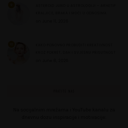
9
ASTEROID JUNO U ASTROLOGIJI – ARHETIP
KRALJICE, BRAKA I MOĆI U ODNOSIMA
on
June 11, 2026
10
KAKO PONOVNO PROBUDITI KREATIVNOST
KROZ POKRET, DAH I SVJESNU PRISUTNOST
on
June 8, 2026
PRATITE NAS
Na socijalnim mrežama i YouTube kanalu za
dnevnu dozu inspiracije i motivacije: