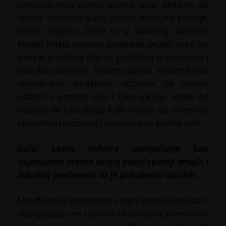
usmjeravamo prema svome biću. Mislimo da
nismo dovoljno dobri, nismo dovoljno postigli,
nismo vrijedni. Znam to iz vlastitog iskustva.
Nisam htjela svjesno pogledati unutar sebe jer
sam si postavila ciljeve, podržana uvjerenjima i
nisu bili ostvareni. Nisam uspjela. Potom kreće
okrivljivanje, negativan razgovor sa samim
sobom o samom sebi i tako u krug. Jedan od
razloga da kao drugo krilo leptira uz svijenost
razvijamo i nježnost i suosjećanje prema sebi.
Dalai Lama definira suosjećanje kao
osjećajnost prema svojoj patnji i patnji drugih i
dubokoj predanosti da je pokušamo ublažiti.
Mindfulness meditacija stvara miran i prisutan i
suosjećajan um i potom se to stanje prenosi na