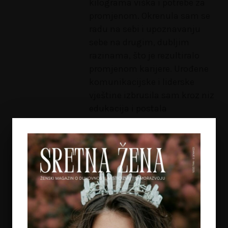
kilograma viška i potrebe za
promjenom. Okrenula sam se
radu na sebi i upoznavanju
sebe na drugim, dubljim
razinama, što je rezultiralo
promjenom karijere. Urođene
komunikacijske i liderske
vještine izbrusila sam kroz niz
edukacija i postala
terapeutski savjetnik, Coach i
NLP trener. Upoznala sam se s
mindfulness-om, koji je
postao temelj moga rada. Prva
sam generacija učitelja
Mindfulness Based Living
Course u Hrvatskoj, na što
sam posebno ponosna. Life-
Work-Wellbeing program koji