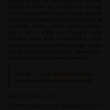
cijelo naše biće – um, duh i tijelo. Svjestan život
postaje stil života i naći na koji živimo i prenosi
se na sve što radimo. Sve ovo moguće je uz
pomoć vježbe. Kada prvi put uzmemo reket da
serviramo lopticu možda nećemo uspjeti,
možda nam ne uspije ni iz drugog, ili trećeg
pokušaja. Važno je da ne odustajemo i da u
budemo uporni. Poput bilo koje druge vještine
ako je ne razvijamo ona ostaje zaboravljena i
neiskorištena tako je i s mindfulness-om.
Pročitajte i...
STOP Mindfulness tehnika -
Kako bolje upoznati sebe i reagirati svjesnije
MINDFULNESS VJEŽBA
Osjetite svoj dah. Prijetite njegovu prisutnost u