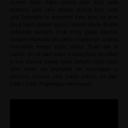
svome tijelu. Kako nježno ulazi kroz vaše
nosnice, puni vaše sinuse, putuje kroz vaše
grlo. Dozvolite si primijetiti kako prvo se puni
donji trbuh, potom gornji i potom pluća. Budite
radoznali, slušajte zvuk svog glasa, osjetite
njegovu hladnoću pri udahu i toplinu pri izdahu.
Primijetite tempo kojim dišete. Svaki dah je
različit. On ne ulazi samo u naša pluća, on odlazi
u sve stanice našeg tijela. Dahom cijelo tijelo
diše. Kada ste primijetili da razmišljate o
nečemu, ponovo svoj fokus stavite na dah.
Udah i izdah. Pogledajte video ispod: