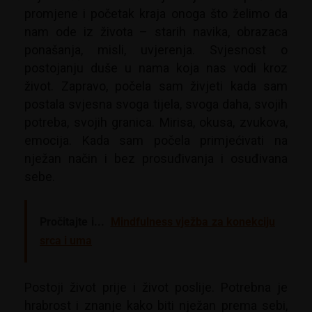
promjene i početak kraja onoga što želimo da
nam ode iz života – starih navika, obrazaca
ponašanja, misli, uvjerenja. Svjesnost o
postojanju duše u nama koja nas vodi kroz
život. Zapravo, počela sam živjeti kada sam
postala svjesna svoga tijela, svoga daha, svojih
potreba, svojih granica. Mirisa, okusa, zvukova,
emocija. Kada sam počela primjećivati na
nježan način i bez prosuđivanja i osuđivana
sebe.
Pročitajte i...
Mindfulness vježba za konekciju
srca i uma
Postoji život prije i život poslije. Potrebna je
hrabrost i znanje kako biti nježan prema sebi,