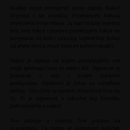
Svatko može promijeniti svoje stanje. Kako?
Svjesno i sa sviješću. Promjenom fokusa
mijenjamo svoje stanje. Ja sam ta koja svjesno
bira svoj fokus i ponovo prebacujem fokus na
povjetarac na koži i osjećaju topline koji dolazi
od zraka sunca. moje tijelo se ponovo opušta.
Svijest je mjesto na kojem pohranjujemo sve
svoje spoznaje i ona se stalno širi.
Svjesnost je
poimanje o sebi i svojim svjesnim
postupcima.
Svjesnost je fokus na određenu
radnju.
Ono čime se bavimo i fokusirani smo na
to.
To je svjesnost, a iskustvo tog trenutka
pohranjujemo u svijest.
Sve počinje u svijesti. Sve počinje sa
svjesnošću. Za mene je svjesnost početak