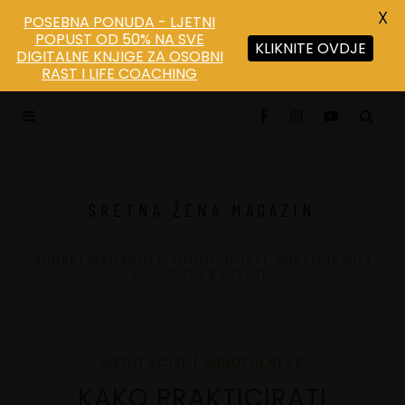
X
POSEBNA PONUDA - LJETNI
POPUST OD 50% NA SVE
KLIKNITE OVDJE
DIGITALNE KNJIGE ZA OSOBNI
Save
RAST I LIFE COACHING
SRETNA ŽENA MAGAZIN
ŽENSKI MAGAZIN O DUHOVNOSTI, MISTICIZMU I
OSOBNOM RAZVOJU
MEDITACIJE
MINDFULNESS
KAKO PRAKTICIRATI