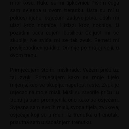
mrsi kosu. Ruke su mi tipkovnici. Pišem čega
sam svjesna u ovom trenutku. Usta su mi u
poluosmijehu, osjećam zadovoljstvo. Udah mi
ulazi kroz nosnice i izlazi kroz nosnice. U
pozadini sada čujem bušilicu. Čeljust mi se
skuplja. Ne sviđa mi se tak zvuk. Remeti mi
poslijepodnevnu idilu. On nije po mojoj volji, u
ovom trenu.
Primjećujem što mi misli rade. Vežem priču uz
taj zvuk. Primjećujem kako se moje tijelo
mijenja, kao se skuplja, napetost raste. Zvuk je
utjecao na moje misli. Misli su stvorile priču i u
trenu ja sam promijenila ono kako se osjećam.
Svjesna sam svojih misli, svoga tijela, zvukova,
osjećaja koji su u meni. Iz trenutka u trenutak.
prisutna sam u sadašnjem trenutku.