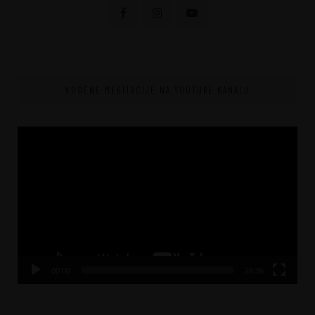
VOĐENE MEDITACIJE NA YOUTUBE KANALU
Video
Player
00:00
26:36