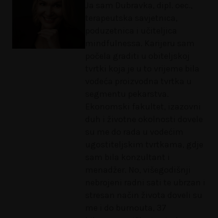
Ja sam Dubravka, dipl. oec.,
terapeutska savjetnica,
poduzetnica i učiteljica
mindfulnessa. Karijeru sam
počela graditi u obiteljskoj
tvrtki koja je u to vrijeme bila
vodeća proizvodna tvrtka u
segmentu pekarstva.
Ekonomski fakultet, izazovni
duh i životne okolnosti dovele
su me do rada u vodećim
ugostiteljskim tvrtkama, gdje
sam bila konzultant i
menadžer. No, višegodišnji
nebrojeni radni sati te ubrzan i
stresan način života doveli su
me i do burnouta, 37