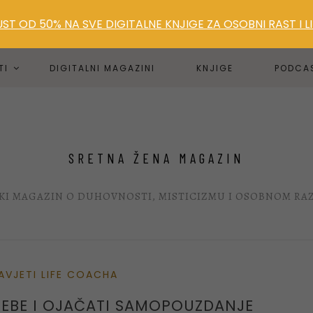
T OD 50% NA SVE DIGITALNE KNJIGE ZA OSOBNI RAST I 
TI
DIGITALNI MAGAZINI
KNJIGE
PODCA
SRETNA ŽENA MAGAZIN
KI MAGAZIN O DUHOVNOSTI, MISTICIZMU I OSOBNOM RA
AVJETI LIFE COACHA
 SEBE I OJAČATI SAMOPOUZDANJE