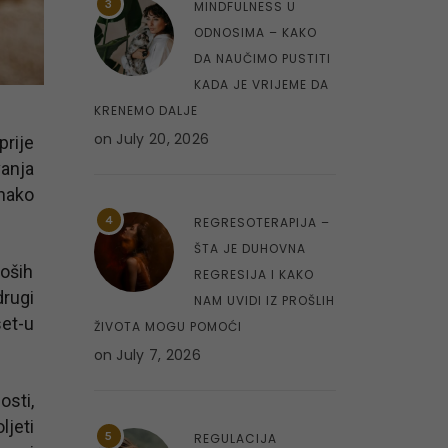
3
MINDFULNESS U
ODNOSIMA – KAKO
DA NAUČIMO PUSTITI
KADA JE VRIJEME DA
KRENEMO DALJE
on
July 20, 2026
prije
vanja
onako
4
REGRESOTERAPIJA –
ŠTA JE DUHOVNA
loših
REGRESIJA I KAKO
drugi
NAM UVIDI IZ PROŠLIH
et-u
ŽIVOTA MOGU POMOĆI
on
July 7, 2026
osti,
ljeti
5
REGULACIJA