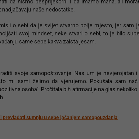
znati da nismo besprijekorni i da imamo mana, ali mora
ek nadjačavaju naše nedostatke.
isli o sebi da je svijet stvarno bolje mjesto, jer sam j
boljšati svoj mindset, neke stvari o sebi, to je bilo super
hvaćanju same sebe kakva zaista jesam.
raditi svoje samopoštovanje. Nas um je nevjerojatan i
o što mi sami želimo da vjerujemo. Pokušala sam naći
ozitivna osoba”. Pročitala bih afirmacije na glas nekoliko
h.
ot i prevladati sumnju u sebe jačanjem samopouzdanja