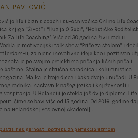
AN PAVLOVIĆ
ć je life i biznis coach i su-osnivačica Online Life Co
ca knjiga “Život” i “Iluzija O Sebi”, “Holističko Roditeljst
čnik Za Life Coaching’. Više od 30 godina živi i radi u
Vodila je motivacijski talk show “Priče za stolom” i dobi
Rotterdam-u, za njene inovativne ideje kao i pozitivan ut
 poznata je po svojim projektima pričanja ličnih priča i
e baštine. Stalna je stručna saradnica i kolumnistica
azina. Majka je troje djece i baka dvoje unučadi. U Bi
nog radnika: nastavnik našeg jezika i književnosti i
vaspitanja. U Holandiji je stekla još dvije diplome: Life
peut, čime se bavi više od 15 godina. Od 2016. godine daj
a na Holandskoj Poslovnoj Akademiji.
pustiti nesigurnost i potrebu za perfekcionizmom