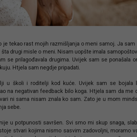
 je tekao rast mojih razmišljanja o meni samoj. Ja sam 
i šta drugi misle o meni. Nisam uopšte imala samopošto
sam se prilagođavala drugima. Uvijek sam se ponašala 
uju. Htjela sam negdje pripadati.
i u školi i roditelji kod kuće. Uvijek sam se bojala 
ao na negativan feedback bilo koga. Htjela sam da me 
tvari ni sama nisam znala ko sam. Zato je u mom minds
nja sebe.
 nije u potpunosti savršen. Svi smo mi skup snaga, slab
stoje stvari kojima nismo sasvim zadovoljni, moramo vo