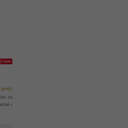
SAVE
 post:
EBU ZA
ZMOM
»