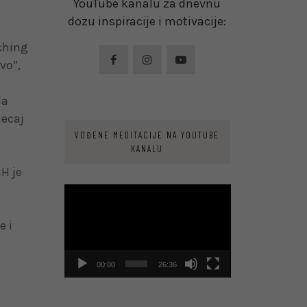
YouTube kanalu za dnevnu
dozu inspiracije i motivacije:
aching
vo”,
la
jecaj
VOĐENE MEDITACIJE NA YOUTUBE
KANALU
H je
Video
Player
e i
00:00
26:36