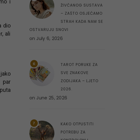
mo i
ŽIVČANOG SUSTAVA
– ZAŠTO OSJEĆAMO
STRAH KADA NAM SE
a dio
OSTVARUJU SNOVI
, ali
on
July 6, 2026
6
TAROT PORUKE ZA
SVE ZNAKOVE
 jako
ZODIJAKA – LJETO
 par
2026.
 puta
on
June 25, 2026
7
KAKO OTPUSTITI
POTREBU ZA