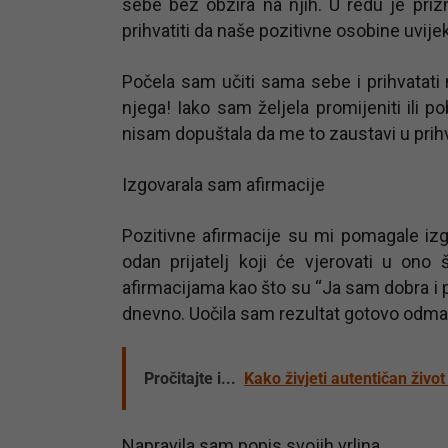
sebe bez obzira na njih. U redu je pri
prihvatiti da naše pozitivne osobine uvij
Počela sam učiti sama sebe i prihvatati m
njega! Iako sam željela promijeniti ili po
nisam dopuštala da me to zaustavi u pri
Izgovarala sam afirmacije
Pozitivne afirmacije su mi pomagale izg
odan prijatelj koji će vjerovati u on
afirmacijama kao što su “Ja sam dobra i p
dnevno. Uočila sam rezultat gotovo odma
Pročitajte i...
Kako živjeti autentičan živ
Napravila sam popis svojih vrlina