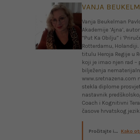
VANJA BEUKELM
Vanja Beukelman Pavlovi
Akademije ‘Ajna’, autori
“Put Ka Obilju” i ‘Priru
Rotterdamu, Holandiji. 
titulu Heroja Regije u 
koji je imao njen rad –
bilježenja nematerijaln
www.sretnazena.com mag
stekla diplome prosvjet
nastavnik predškolskog 
Coach i Kognitivni Tera
časove hrvatskog jezik
Pročitajte i...
Kako ot