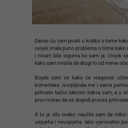
Danas ću vam pisati u kratko o tome kako
uvijek imala puno problema o tome kako 
i nisam bila sigurna ko sam ja. Uvijek 
kako sam mislila da drugi to od mene oček
Bojala sam se kako će reagovati učitelj
komentara. Iscrpljivala me i sama pomis
prihvate tačno takvom kakva sam, a u s
prvo morao da se dogodi proces prihvata
A to je išlo ovako: naučila sam da nitko
uspjeha i neuspjeha. Iako vjerovatno po