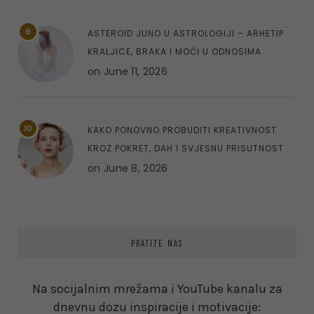
9
ASTEROID JUNO U ASTROLOGIJI – ARHETIP
KRALJICE, BRAKA I MOĆI U ODNOSIMA
on
June 11, 2026
10
KAKO PONOVNO PROBUDITI KREATIVNOST
KROZ POKRET, DAH I SVJESNU PRISUTNOST
on
June 8, 2026
PRATITE NAS
Na socijalnim mrežama i YouTube kanalu za
dnevnu dozu inspiracije i motivacije: