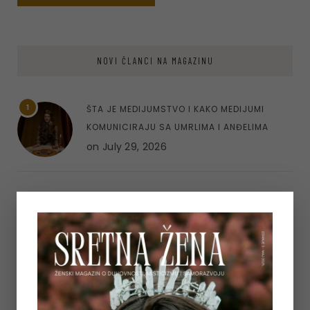
NOVI ČLANCI NA MAGAZINU
1
ŠTA JE MEDIJUMSTVO I KAKO MEDIJUMI
KOMUNICIRAJU SA UMRLIMA I ANĐELIMA
on
July 29, 2026
2
ASTEROID KIRON U ASTROLOGIJI – ARHETIP
RANJENOG ISCJELITELJA I PUT UNUTARNJEG
ISCJELJENJA
on
July 23, 2026