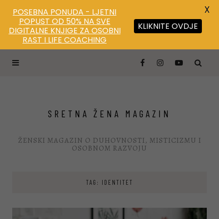
X
POSEBNA PONUDA - LJETNI
POPUST OD 50% NA SVE
KLIKNITE OVDJE
DIGITALNE KNJIGE ZA OSOBNI
RAST I LIFE COACHING
SRETNA ŽENA MAGAZIN
ŽENSKI MAGAZIN O DUHOVNOSTI, MISTICIZMU I
OSOBNOM RAZVOJU
TAG: IDENTITET