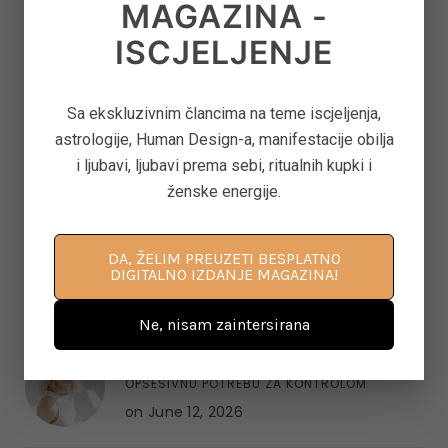
MAGAZINA -
ISCJELJENJE
6
TAROT PORUKE ZA SVE ZNAKOVE ZODIJAKA –
LJETO 2026.
on
June 25, 2026
Sa ekskluzivnim člancima na teme iscjeljenja,
astrologije, Human Design-a, manifestacije obilja
i ljubavi, ljubavi prema sebi, ritualnih kupki i
ženske energije.
7
KAKO OTPUSTITI POTREBU ZA KONTROLOM I
NAUČITI VJEROVATI SVOM UNUTARNJEM
GLASU
DA, ŽELIM PREUZETI BESPLATNO
on
June 22, 2026
DIGITALNO IZDANJE MAGAZINA!
Ne, nisam zaintersirana
8
‘CONTROL FREAK’ – KAKO OTPUSTITI
OPSESIVNU POTREBU ZA KONTROLOM
on
June 12, 2026