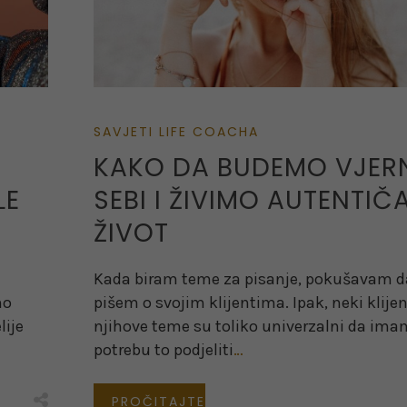
SAVJETI LIFE COACHA
KAKO DA BUDEMO VJER
LE
SEBI I ŽIVIMO AUTENTIČ
ŽIVOT
Kada biram teme za pisanje, pokušavam d
no
pišem o svojim klijentima. Ipak, neki klijent
lije
njihove teme su toliko univerzalni da ima
potrebu to podjeliti
…
PROČITAJTE