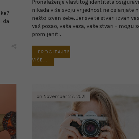
Pronalaženje vlastitog identiteta osigurav
nikada više svoju vrijednost ne oslanjate 
uke?
nešto izvan sebe. Jer sve te stvari izvan vas
i da
vaš posao, vaša veza, vaše stvari – mogu s
promijeniti.
PROČITAJTE
VIŠE...
on November 27, 2021