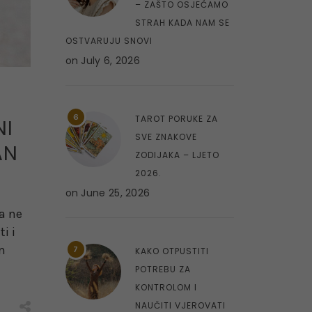
– ZAŠTO OSJEĆAMO
STRAH KADA NAM SE
OSTVARUJU SNOVI
on
July 6, 2026
6
TAROT PORUKE ZA
NI
SVE ZNAKOVE
AN
ZODIJAKA – LJETO
2026.
on
June 25, 2026
a ne
i i
m
7
KAKO OTPUSTITI
POTREBU ZA
KONTROLOM I
NAUČITI VJEROVATI