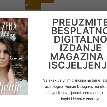
VIŠE...
PREUZMIT
BESPLATN
DIGITALN
IZDANJE
MAGAZINA 
ISCJELJENJ
Sa ekskluzivnim člancima na teme iscje
astrologije, Human Design-a, manifes
obilja i ljubavi, ljubavi prema sebi, rit
kupki i ženske energije.