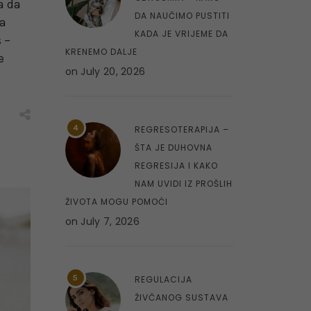
a da
DA NAUČIMO PUSTITI
na
KADA JE VRIJEME DA
 –
KRENEMO DALJE
e
on
July 20, 2026
4
REGRESOTERAPIJA –
ŠTA JE DUHOVNA
REGRESIJA I KAKO
NAM UVIDI IZ PROŠLIH
ŽIVOTA MOGU POMOĆI
on
July 7, 2026
5
REGULACIJA
ŽIVČANOG SUSTAVA