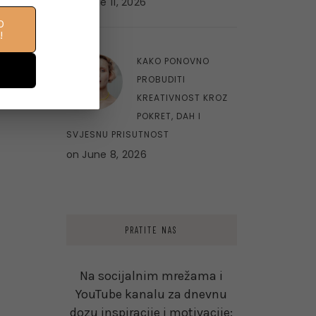
on
June 11, 2026
O
!
10
KAKO PONOVNO
PROBUDITI
KREATIVNOST KROZ
POKRET, DAH I
SVJESNU PRISUTNOST
on
June 8, 2026
PRATITE NAS
Na socijalnim mrežama i
YouTube kanalu za dnevnu
dozu inspiracije i motivacije: