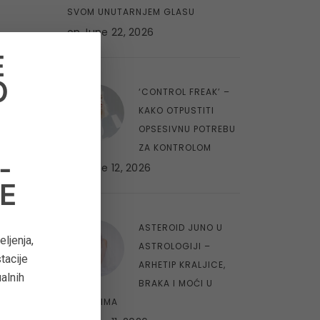
SVOM UNUTARNJEM GLASU
on
June 22, 2026
E
O
8
‘CONTROL FREAK’ –
O
KAKO OTPUSTITI
OPSESIVNU POTREBU
ZA KONTROLOM
-
on
June 12, 2026
E
9
ASTEROID JUNO U
ljenja,
ASTROLOGIJI –
tacije
ARHETIP KRALJICE,
ualnih
BRAKA I MOĆI U
ODNOSIMA