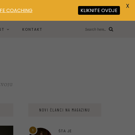
X
LIFE COACHING
KLIKNITE OVDJE
ST
KONTAKT
Search here...
ZVOJU
NOVI ČLANCI NA MAGAZINU
1
ŠTA JE