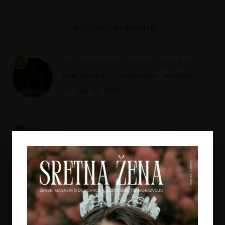
NOVI ČLANCI NA MAGAZINU
1
ŠTA JE MEDIJUMSTVO I KAKO MEDIJUMI
KOMUNICIRAJU SA UMRLIMA I ANĐELIMA
on
July 29, 2026
2
ASTEROID KIRON U ASTROLOGIJI – ARHETIP
RANJENOG ISCJELITELJA I PUT UNUTARNJEG
ISCJELJENJA
on
July 23, 2026
3
MINDFULNESS U ODNOSIMA – KAKO DA