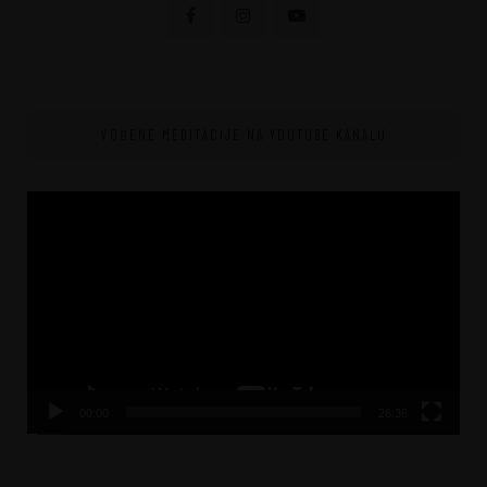
VOĐENE MEDITACIJE NA YOUTUBE KANALU
Video
Player
00:00
26:36