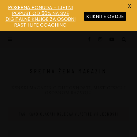
X
POSEBNA PONUDA - LJETNI
POPUST OD 50% NA SVE
KLIKNITE OVDJE
DIGITALNE KNJIGE ZA OSOBNI
RAST I LIFE COACHING
SRETNA ŽENA MAGAZIN
ŽENSKI MAGAZIN O DUHOVNOSTI, MISTICIZMU I
OSOBNOM RAZVOJU
TAG: KAKO OJACATI OSJECAJ VLASTITE VRIJEDNOSTI