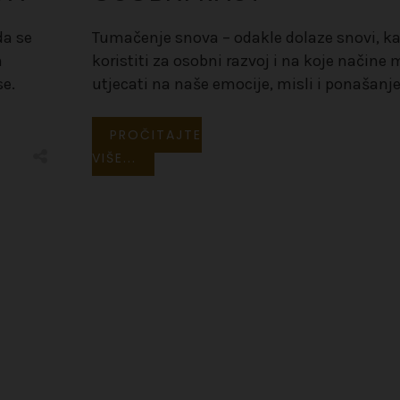
da se
Tumačenje snova – odakle dolaze snovi, ka
h
koristiti za osobni razvoj i na koje načine
se.
utjecati na naše emocije, misli i ponašanje
PROČITAJTE
VIŠE...