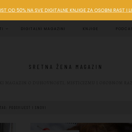
T OD 50% NA SVE DIGITALNE KNJIGE ZA OSOBNI RAST I 
TI
DIGITALNI MAGAZINI
KNJIGE
PODCA
SRETNA ŽENA MAGAZIN
KI MAGAZIN O DUHOVNOSTI, MISTICIZMU I OSOBNOM RA
TAG: PODSVIJEST I SNOVI