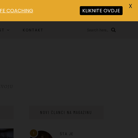
X
LIFE COACHING
KLIKNITE OVDJE
ST
KONTAKT
Search here...
ZVOJU
NOVI ČLANCI NA MAGAZINU
1
ŠTA JE