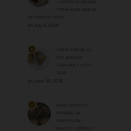
– ZAŠTO OSJEĆAMO
STRAH KADA NAM SE
OSTVARUJU SNOVI
on
July 6, 2026
6
TAROT PORUKE ZA
SVE ZNAKOVE
ZODIJAKA – LJETO
2026.
on
June 25, 2026
7
KAKO OTPUSTITI
POTREBU ZA
KONTROLOM I
NAUČITI VJEROVATI