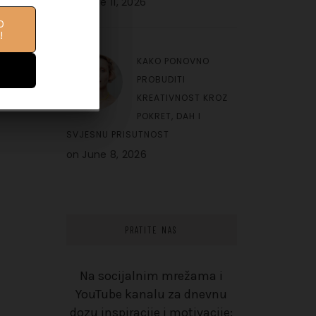
on
June 11, 2026
O
IFE
!
10
KAKO PONOVNO
PROBUDITI
KREATIVNOST KROZ
POKRET, DAH I
SVJESNU PRISUTNOST
on
June 8, 2026
PRATITE NAS
Na socijalnim mrežama i
YouTube kanalu za dnevnu
dozu inspiracije i motivacije: