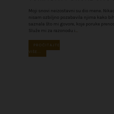
Moji snovi neizostavni su dio mene. Nika
nisam ozbiljno pozabavila njima kako bi
saznala što mi govore, koje poruke preno
Služe mi za razonodu i
…
PROČITAJTE
VIŠE...