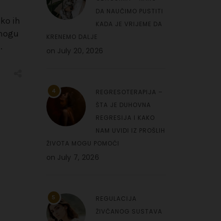
DA NAUČIMO PUSTITI
ko ih
KADA JE VRIJEME DA
 mogu
KRENEMO DALJE
.
on
July 20, 2026
4
REGRESOTERAPIJA –
ŠTA JE DUHOVNA
REGRESIJA I KAKO
NAM UVIDI IZ PROŠLIH
ŽIVOTA MOGU POMOĆI
on
July 7, 2026
5
REGULACIJA
ŽIVČANOG SUSTAVA