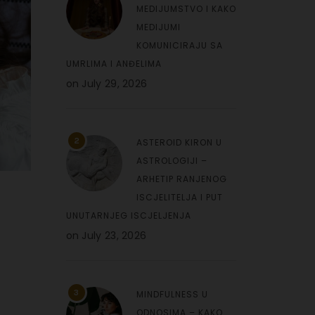
MEDIJUMSTVO I KAKO
MEDIJUMI
KOMUNICIRAJU SA
UMRLIMA I ANĐELIMA
on
July 29, 2026
2
ASTEROID KIRON U
ASTROLOGIJI –
ARHETIP RANJENOG
ISCJELITELJA I PUT
UNUTARNJEG ISCJELJENJA
on
July 23, 2026
3
MINDFULNESS U
ODNOSIMA – KAKO