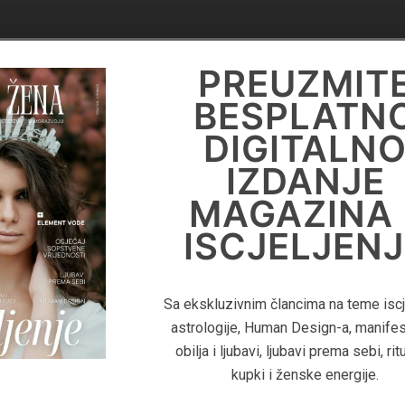
DIGITALN
PREUZMIT
KNJIGA
BESPLATN
'PRIRUČNIK 
DIGITALN
LIFE
IZDANJE
COACHING
MAGAZINA 
ISCJELJENJ
Za više informacija o Life Coaching
pročitajte digitalnu knjigu 'Priručnik Z
Sa ekskluzivnim člancima na teme iscje
Coaching - Kako pomoći klijentima
astrologije, Human Design-a, manifes
postignu duboku transformaciju i izgr
obilja i ljubavi, ljubavi prema sebi, rit
uspješan coaching biznis"
kupki i ženske energije.