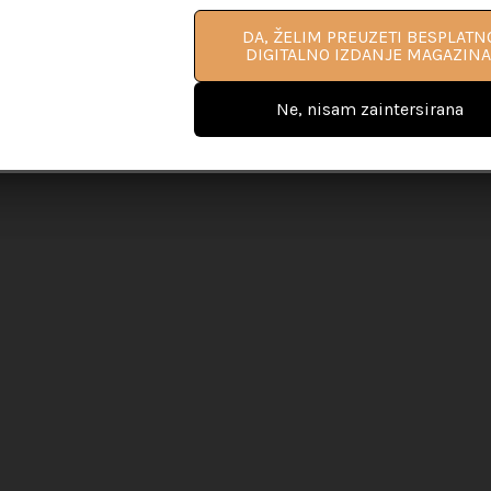
DA, ŽELIM PROČITATI VIŠE
DA, ŽELIM PREUZETI BESPLATN
INFORMACIJA O PRIRUČNIKU ZA L
DIGITALNO IZDANJE MAGAZINA
COACHING
Ne, nisam zaintersirana
Ne, nisam zaintersirana