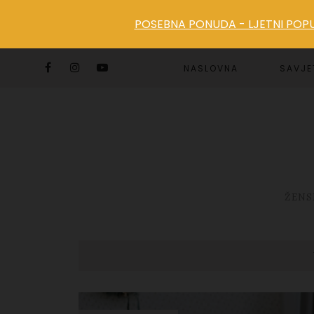
POSEBNA PONUDA - LJETNI POPUS
NASLOVNA
SAVJE
ŽENS