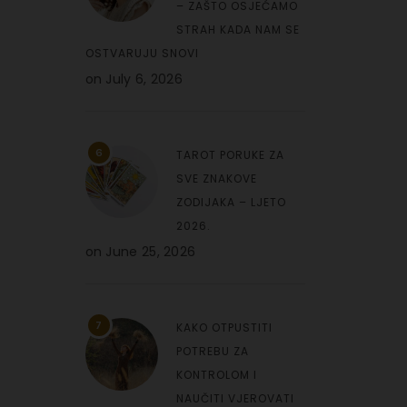
– ZAŠTO OSJEĆAMO
STRAH KADA NAM SE
OSTVARUJU SNOVI
on
July 6, 2026
6
TAROT PORUKE ZA
SVE ZNAKOVE
ZODIJAKA – LJETO
2026.
on
June 25, 2026
7
KAKO OTPUSTITI
POTREBU ZA
KONTROLOM I
NAUČITI VJEROVATI