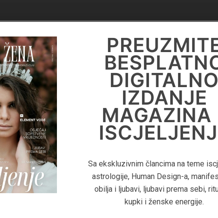
DIGITALN
PREUZMIT
KNJIGA
BESPLATN
'PRIRUČNIK 
DIGITALN
LIFE
IZDANJE
COACHING
MAGAZINA 
ISCJELJENJ
Za više informacija o Life Coaching
pročitajte digitalnu knjigu 'Priručnik Z
Sa ekskluzivnim člancima na teme iscje
Coaching - Kako pomoći klijentima
astrologije, Human Design-a, manifes
postignu duboku transformaciju i izgr
obilja i ljubavi, ljubavi prema sebi, rit
uspješan coaching biznis"
kupki i ženske energije.