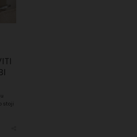
ITI
BI
 u
 stoji