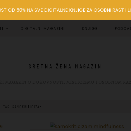
T OD 50% NA SVE DIGITALNE KNJIGE ZA OSOBNI RAST I 
TI
DIGITALNI MAGAZINI
KNJIGE
PODCA
SRETNA ŽENA MAGAZIN
KI MAGAZIN O DUHOVNOSTI, MISTICIZMU I OSOBNOM RA
TAG: SAMOKRITICIZAM