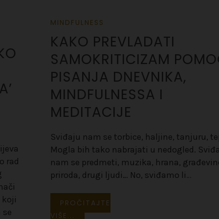
on January 9, 2023
MINDFULNESS
KAKO PREVLADATI
KO
SAMOKRITICIZAM POM
PISANJA DNEVNIKA,
A’
MINDFULNESSA I
MEDITACIJE
Sviđaju nam se torbice, haljine, tanjuru, te
ijeva
Mogla bih tako nabrajati u nedogled. Sviđ
o rad
nam se predmeti, muzika, hrana, građevin
g
priroda, drugi ljudi… No, sviđamo li
…
nači
 koji
PROČITAJTE
 se
VIŠE...