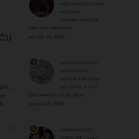
MEDIJUMSTVO I KAKO
MEDIJUMI
KOMUNICIRAJU SA
UMRLIMA I ANĐELIMA
OĆU
on
July 29, 2026
2
ASTEROID KIRON U
ASTROLOGIJI –
ARHETIP RANJENOG
pisi…
ISCJELITELJA I PUT
aju
UNUTARNJEG ISCJELJENJA
e,
on
July 23, 2026
3
MINDFULNESS U
ODNOSIMA – KAKO