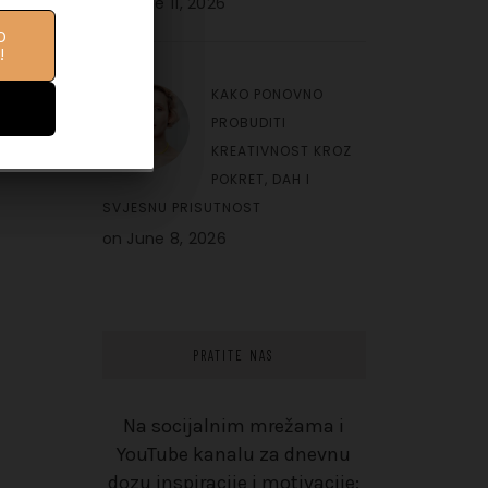
on
June 11, 2026
O
IFE
!
10
KAKO PONOVNO
PROBUDITI
KREATIVNOST KROZ
POKRET, DAH I
SVJESNU PRISUTNOST
on
June 8, 2026
PRATITE NAS
Na socijalnim mrežama i
YouTube kanalu za dnevnu
dozu inspiracije i motivacije: