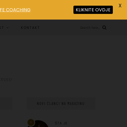
X
LIFE COACHING
KLIKNITE OVDJE
ST
KONTAKT
Search here...
ZVOJU
NOVI ČLANCI NA MAGAZINU
1
ŠTA JE