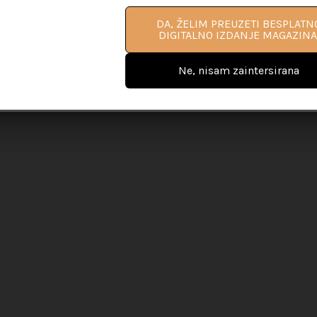
DA, ŽELIM PROČITATI VIŠE
DA, ŽELIM PREUZETI BESPLATN
INFORMACIJA O PRIRUČNIKU ZA L
DIGITALNO IZDANJE MAGAZINA
COACHING
Ne, nisam zaintersirana
Ne, nisam zaintersirana