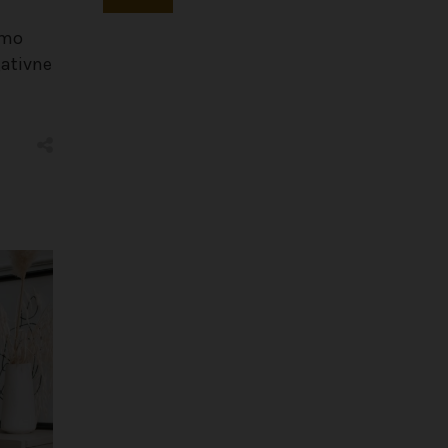
imo
gativne