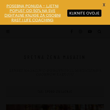
X
POSEBNA PONUDA - LJETNI
POPUST OD 50% NA SVE
KLIKNITE OVDJE
DIGITALNE KNJIGE ZA OSOBNI
Save
RAST I LIFE COACHING
SRETNA ŽENA MAGAZIN
ŽENSKI MAGAZIN O DUHOVNOSTI, MISTICIZMU I
OSOBNOM RAZVOJU
TAG: SPORO ZIVLJENJE