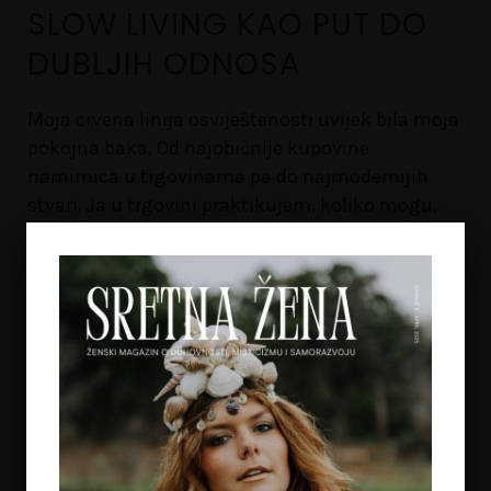
SLOW LIVING KAO PUT DO
DUBLJIH ODNOSA
Moja crvena linija osviještenosti uvijek bila moja
pokojna baka. Od najobičnije kupovine
namirnica u trgovinama pa do najmodernijih
stvari. Ja u trgovini praktikujem, koliko mogu,
da
…
PROČITAJTE VIŠE...
NOVI ČLANCI NA MAGAZINU
1
ŠTA JE MEDIJUMSTVO I KAKO MEDIJUMI