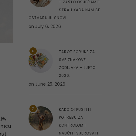
– ZAŠTO OSJEĆAMO
STRAH KADA NAM SE
OSTVARUJU SNOVI
on
July 6, 2026
6
TAROT PORUKE ZA
SVE ZNAKOVE
ZODIJAKA – LJETO
2026.
on
June 25, 2026
7
KAKO OTPUSTITI
je,
POTREBU ZA
enicu
KONTROLOM I
put
NAUČITI VJEROVATI