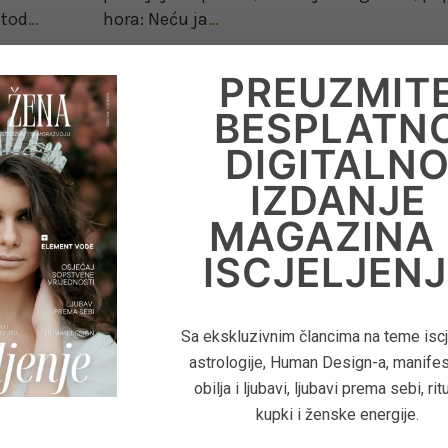
etod
…
hora: Neću ja
…
PROČITAJTE
PREUZMIT
VIŠE...
BESPLATN
DIGITALN
IZDANJE
on November 28, 2021
MAGAZINA 
ISCJELJENJ
Sa ekskluzivnim člancima na teme iscje
astrologije, Human Design-a, manifes
obilja i ljubavi, ljubavi prema sebi, rit
kupki i ženske energije.