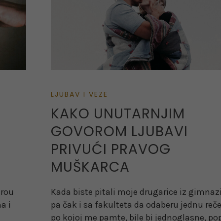
LJUBAV I VEZE
KAKO UNUTARNJIM
GOVOROM LJUBAVI
PRIVUĆI PRAVOG
MUŠKARCA
trou
Kada biste pitali moje drugarice iz gimnazi
a i
pa čak i sa fakulteta da odaberu jednu reč
po kojoj me pamte, bile bi jednoglasne, po