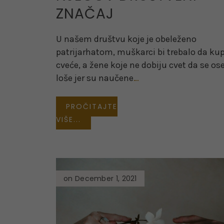
ZNAČAJ
U našem društvu koje je obeleženo
patrijarhatom, muškarci bi trebalo da ku
cveće, a žene koje ne dobiju cvet da se os
loše jer su naučene
…
PROČITAJTE
VIŠE...
on December 1, 2021