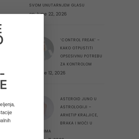
SVOM UNUTARNJEM GLASU
on
June 22, 2026
E
O
8
‘CONTROL FREAK’ –
O
KAKO OTPUSTITI
OPSESIVNU POTREBU
ZA KONTROLOM
-
on
June 12, 2026
E
9
ASTEROID JUNO U
ljenja,
ASTROLOGIJI –
tacije
ARHETIP KRALJICE,
ualnih
BRAKA I MOĆI U
ODNOSIMA