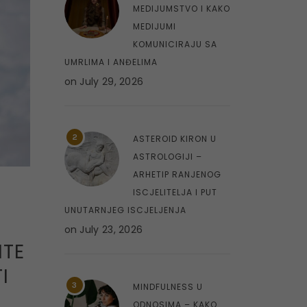
MEDIJUMSTVO I KAKO
MEDIJUMI
KOMUNICIRAJU SA
UMRLIMA I ANĐELIMA
on
July 29, 2026
2
ASTEROID KIRON U
ASTROLOGIJI –
ARHETIP RANJENOG
ISCJELITELJA I PUT
UNUTARNJEG ISCJELJENJA
on
July 23, 2026
ITE
I
3
MINDFULNESS U
ODNOSIMA – KAKO