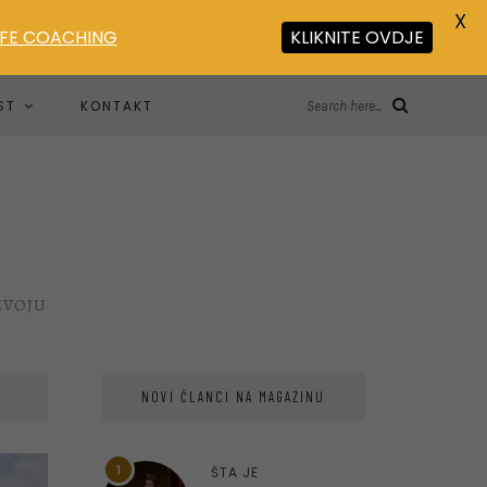
X
LIFE COACHING
KLIKNITE OVDJE
ST
KONTAKT
Search here...
ZVOJU
NOVI ČLANCI NA MAGAZINU
1
ŠTA JE