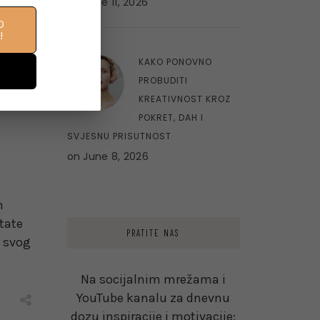
on
June 11, 2026
O
!
10
KAKO PONOVNO
PROBUDITI
KREATIVNOST KROZ
POKRET, DAH I
SVJESNU PRISUTNOST
on
June 8, 2026
m
tate
PRATITE NAS
e svog
Na socijalnim mrežama i
YouTube kanalu za dnevnu
dozu inspiracije i motivacije: