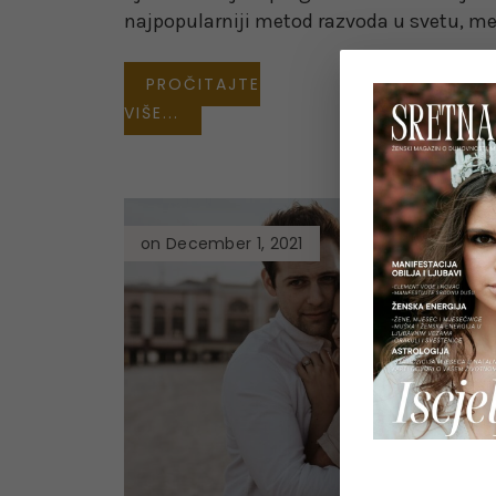
najpopularniji metod razvoda u svetu, m
PROČITAJTE
VIŠE...
on December 1, 2021