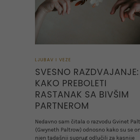
LJUBAV I VEZE
SVESNO RAZDVAJANJE:
KAKO PREBOLETI
RASTANAK SA BIVŠIM
PARTNEROM
Nedavno sam čitala o razvodu Gvinet Pal
(Gwyneth Paltrow) odnosno kako su se on
njen tadašnji suprug odlučili za kasnije