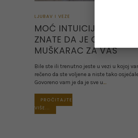
LJUBAV I VEZE
MOĆ INTUICIJE – KAKO
ZNATE DA JE ON PRAVI
MUŠKARAC ZA VAS
Bile ste ili trenutno jeste u vezi u kojoj v
rečeno da ste voljene a niste tako osjećale
Govoreno vam je da je sve u
…
PROČITAJTE
VIŠE...