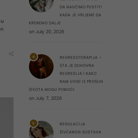
DA NAUČIMO PUSTITI
KADA JE VRIJEME DA
ću
KRENEMO DALJE
an
on
July 20, 2026
4
REGRESOTERAPIJA –
ŠTA JE DUHOVNA
REGRESIJA I KAKO
NAM UVIDI IZ PROŠLIH
ŽIVOTA MOGU POMOĆI
on
July 7, 2026
5
REGULACIJA
ŽIVČANOG SUSTAVA