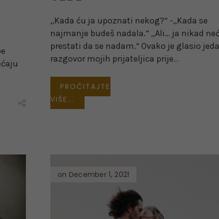
„Kada ću ja upoznati nekog?“ -„Kada se
najmanje budeš nadala.“ „Ali… ja nikad ne
prestati da se nadam.“ Ovako je glasio jed
pe
razgovor mojih prijateljica prije
…
ećaju
PROČITAJTE
VIŠE...
on December 1, 2021