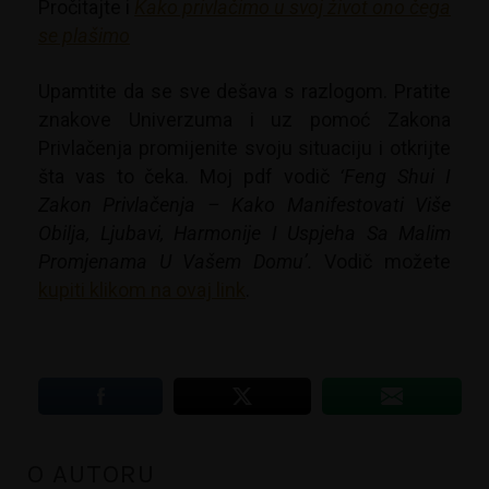
Pročitajte i
Kako privlačimo u svoj život ono čega
se plašimo
Upamtite da se sve dešava s razlogom. Pratite
znakove Univerzuma i uz pomoć Zakona
Privlačenja promijenite svoju situaciju i otkrijte
šta vas to čeka. Moj pdf vodič
‘Feng Shui I
Zakon Privlačenja – Kako Manifestovati Više
Obilja, Ljubavi, Harmonije I Uspjeha Sa Malim
Promjenama U Vašem Domu’.
Vodič možete
kupiti klikom na ovaj link
.
O AUTORU