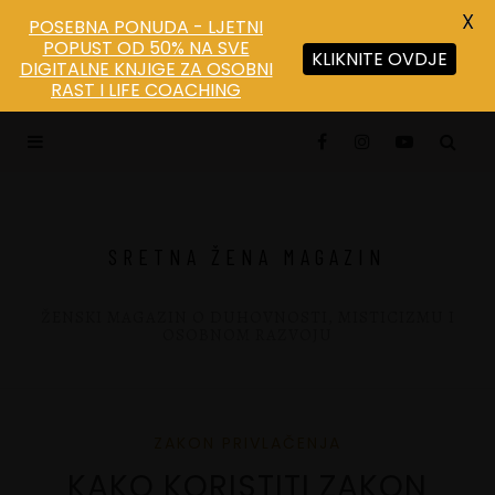
X
POSEBNA PONUDA - LJETNI
POPUST OD 50% NA SVE
KLIKNITE OVDJE
DIGITALNE KNJIGE ZA OSOBNI
Save
RAST I LIFE COACHING
SRETNA ŽENA MAGAZIN
ŽENSKI MAGAZIN O DUHOVNOSTI, MISTICIZMU I
OSOBNOM RAZVOJU
ZAKON PRIVLAČENJA
KAKO KORISTITI ZAKON