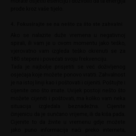
morate osjetiti esenciju i dozvoliti da ta energija
prođe kroz vaše tijelo.
4. Fokusirajte se na nešto za što ste zahvalni
Ako se nalazite duže vremena u negativnoj
spirali, ili vam je u ovom momentu jako teško,
vjerovatno vam izgleda teško okrenuti se za
180 stepeni i povećati svoju frekvenciju.
Tada je najbolje prisjetiti se već doživljenog
osjećaja koje možete ponovo vratiti. Zahvalnost
je na istoj liniji kao i poštovati i cijeniti. Poštujte i
cijenite ono što imate. Uvijek postoji nešto što
možete cijeniti i poštovati, ma koliko vam neka
situacija izgledala beznadežna. Cijenite
činjenicu da je sunčano vrijeme, ili da kiša pada.
Cijenite to da živite u vremenu gdje možete
jako puno informacija naći preko interneta,