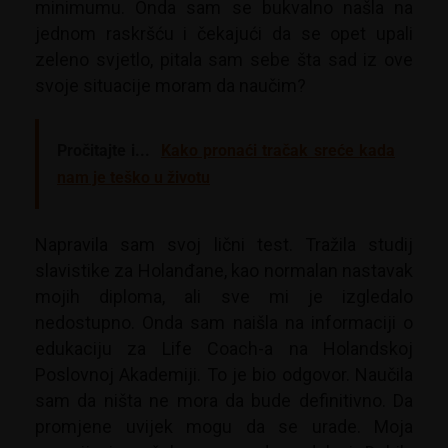
minimumu. Onda sam se bukvalno našla na
jednom raskršću i čekajući da se opet upali
zeleno svjetlo, pitala sam sebe šta sad iz ove
svoje situacije moram da naučim?
Pročitajte i...
Kako pronaći tračak sreće kada
nam je teško u životu
Napravila sam svoj lični test. Tražila studij
slavistike za Holanđane, kao normalan nastavak
mojih diploma, ali sve mi je izgledalo
nedostupno. Onda sam naišla na informaciji o
edukaciju za Life Coach-a na Holandskoj
Poslovnoj Akademiji. To je bio odgovor. Naučila
sam da ništa ne mora da bude definitivno. Da
promjene uvijek mogu da se urade. Moja