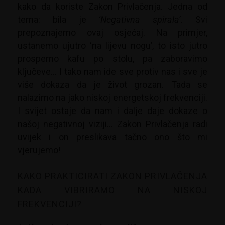
kako da koriste Zakon Privlačenja. Jedna od
tema: bila je
‘Negativna spirala’
. Svi
prepoznajemo ovaj osjećaj. Na primjer,
ustanemo ujutro ‘na lijevu nogu’, to isto jutro
prospemo kafu po stolu, pa zaboravimo
ključeve… I tako nam ide sve protiv nas i sve je
više dokaza da je život grozan.
Tada se
nalazimo na jako niskoj energetskoj frekvenciji.
I svijet ostaje da nam i dalje daje dokaze o
našoj negativnoj viziji… Zakon Privlačenja radi
uvijek i on preslikava tačno ono što mi
vjerujemo!
KAKO PRAKTICIRATI ZAKON PRIVLAČENJA
KADA VIBRIRAMO NA NISKOJ
FREKVENCIJI?