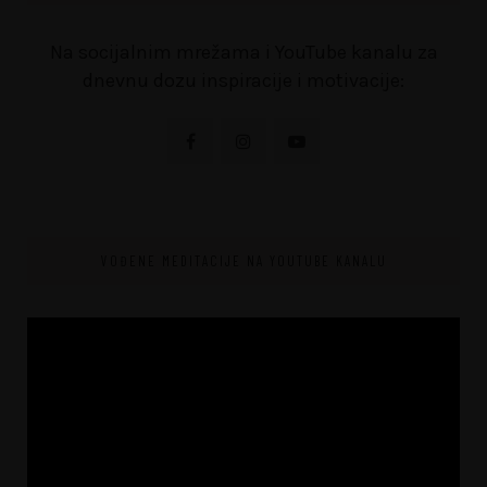
Na socijalnim mrežama i YouTube kanalu za
dnevnu dozu inspiracije i motivacije:
VOĐENE MEDITACIJE NA YOUTUBE KANALU
Video
Player