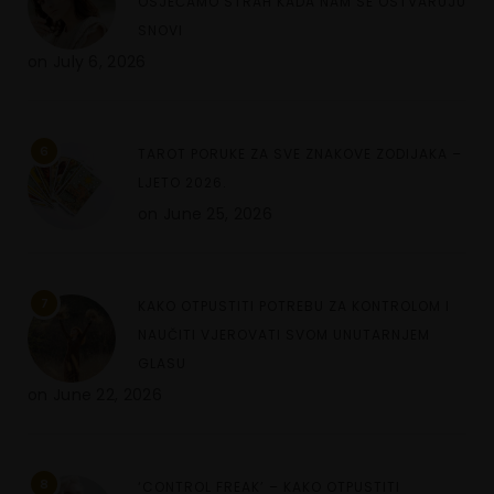
OSJEĆAMO STRAH KADA NAM SE OSTVARUJU
SNOVI
on
July 6, 2026
6
TAROT PORUKE ZA SVE ZNAKOVE ZODIJAKA –
LJETO 2026.
on
June 25, 2026
7
KAKO OTPUSTITI POTREBU ZA KONTROLOM I
NAUČITI VJEROVATI SVOM UNUTARNJEM
GLASU
on
June 22, 2026
8
‘CONTROL FREAK’ – KAKO OTPUSTITI