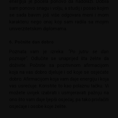
energija je počela ponovo da nadolazi. Dobila
sam ponovo snagu i volju, a studij i posao kojim
se sada bavim još više odgovara meni i mom
karakteru nego onaj koji sam radila sa mojim
univerzitetskim diplomama.
6. Počnite dan dobro
Poznata vam je izreka:
”Po jutru se dan
poznaje”.
Odlučite se unaprijed šta želite da
doživite. Počnite sa pozitivnom afirmacijom
koja na vas dobro djeluje i od koje se osjećate
dobro. Afirmacijom koja vam daje energiju i koja
vas usrećuje. Koristite to kao polaznu tačku. Vi
možete uvijek izabrati i usmjeravati pažnju na
ono što vam daje ljepši osjećaj, pa tako privlačiti
osjećaje i osobe koje želite.