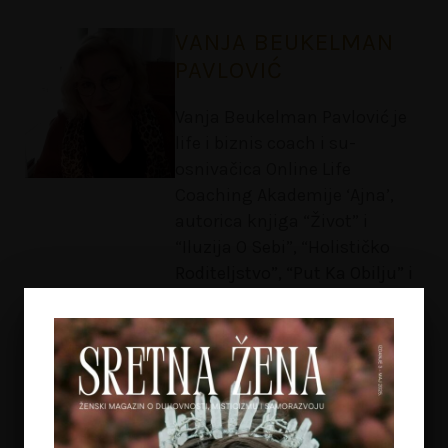
VANJA BEUKELMAN
PAVLOVIĆ
Vanja Beukelman Pavlović je
life i biznis coach i su-
osnivačica Online Life
Coaching Akademije ‘Ajna’,
autorica knjiga “Život” i
“Iluzija O Sebi”, “Holističko
Roditeljstvo”, “Put Ka Obilju” i
‘Priručnik Za Life Coaching’.
Više od 30 godina živi i radi u
Rotterdamu, Holandiji. Vodila
je motivacijski talk show
“Priče za stolom” i dobila
titulu Heroja Regije u