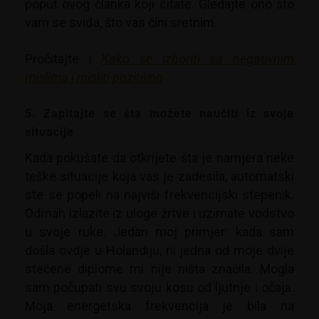
poput ovog članka koji citate. Gledajte ono što
vam se sviđa, što vas čini sretnim.
Pročitajte i
Kako se izboriti sa negativnim
mislima i misliti pozitivno
5. Zapitajte se šta možete naučiti iz svoje
situacije
Kada pokušate da otkrijete šta je namjera neke
teške situacije koja vas je zadesila, automatski
ste se popeli na najviši frekvencijski stepenik.
Odmah izlazite iz uloge žrtve i uzimate vodstvo
u svoje ruke. Jedan moj primjer: kada sam
došla ovdje u Holandiju, ni jedna od moje dvije
stečene diplome mi nije ništa značila. Mogla
sam počupati svu svoju kosu od ljutnje i očaja.
Moja energetska frekvencija je bila na