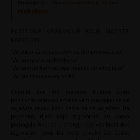
Pročitajte i...
Rituali manifestacije za puni i
mladi Mjesec
POZITIVNE AFIRMACIJE KOJE MOŽETE
KORISTITI:
“Ja volim da se susrećem sa divnim osobama”
“Ja sam puna zadovoljstva”
“Ja sam unikatni primjer mog božanskog bića”
“Ja radim posao koji volim”
Osjetite sve što govorite. Pustite svim
pozitivnim afirmacijama da vam pomognu da se
osjećate onako kako želite da se osjećate. Da
pojasnim, riječi koje izgovarate su samo
pomagala. Radi se o energiji koja vas hrani dok
izgovarate riječi. Da biste privukli što želite,