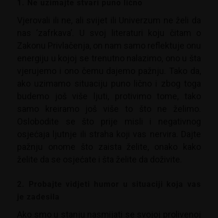
1. Ne uzimajte stvari puno lično
Vjerovali ili ne, ali svijet ili Univerzum ne želi da
nas ‘zafrkava’. U svoj literaturi koju čitam o
Zakonu Privlačenja, on nam samo reflektuje onu
energiju u kojoj se trenutno nalazimo, ono u šta
vjerujemo i ono čemu dajemo pažnju. Tako da,
ako uzimamo situaciju puno lično i zbog toga
budemo još više ljuti, protivimo tome, tako
samo kreiramo još više to što ne želimo.
Oslobodite se što prije misli i negativnog
osjećaja ljutnje ili straha koji vas nervira. Dajte
pažnju onome što zaista želite, onako kako
želite da se osjećate i šta želite da doživite.
2. Probajte vidjeti humor u situaciji koja vas
je zadesila
Ako smo u stanju nasmijati se svojoj prolivenoj