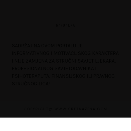
NAPOMENA
SADRŽAJ NA OVOM PORTALU JE
INFORMATIVNOG I MOTIVACIJSKOG KARAKTERA
I NIJE ZAMJENA ZA STRUČNI SAVJET LJEKARA,
PROFESIONALNOG SAVJETODAVNIKA I
PSIHOTERAPUTA, FINANSIJSKOG ILI PRAVNOG
STRUČNOG LICA!
COPYRIGHT@ WWW.SRETNAZENA.COM