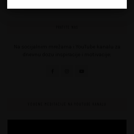
PRATITE NAS
Na socijalnim mrežama i YouTube kanalu za
dnevnu dozu inspiracije i motivacije:
VOĐENE MEDITACIJE NA YOUTUBE KANALU
Video
Player