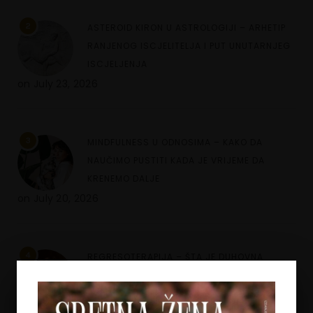
2
ASTEROID KIRON U ASTROLOGIJI – ARHETIP
RANJENOG ISCJELITELJA I PUT UNUTARNJEG
ISCJELJENJA
on
July 23, 2026
3
MINDFULNESS U ODNOSIMA – KAKO DA
NAUČIMO PUSTITI KADA JE VRIJEME DA
KRENEMO DALJE
on
July 20, 2026
4
REGRESOTERAPIJA – ŠTA JE DUHOVNA
REGRESIJA I KAKO NAM UVIDI IZ PROŠLIH
ŽIVOTA MOGU POMOĆI