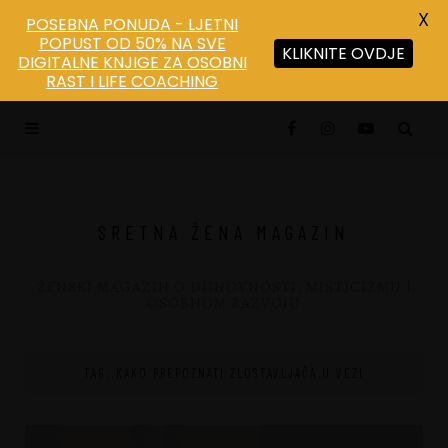
X
POSEBNA PONUDA - LJETNI
POPUST OD 50% NA SVE
KLIKNITE OVDJE
DIGITALNE KNJIGE ZA OSOBNI
RAST I LIFE COACHING
SRETNA ŽENA MAGAZIN
ŽENSKI MAGAZIN O DUHOVNOSTI, MISTICIZMU I
OSOBNOM RAZVOJU
TAG: KAKO PREPOZNATI ZLOSTAVLJAČA U VEZI