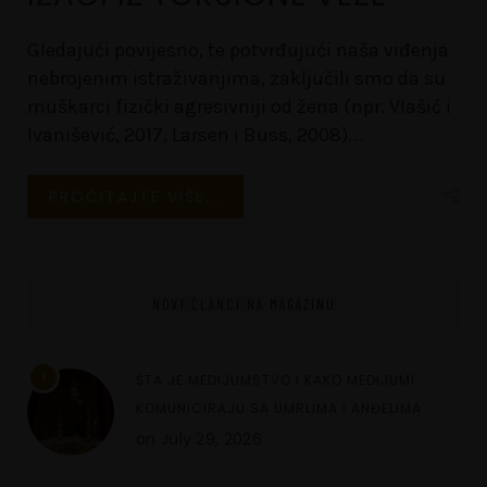
Gledajući povijesno, te potvrđujući naša viđenja
nebrojenim istraživanjima, zaključili smo da su
muškarci fizički agresivniji od žena (npr. Vlašić i
Ivanišević, 2017, Larsen i Buss, 2008).
…
PROČITAJTE VIŠE...
NOVI ČLANCI NA MAGAZINU
1
ŠTA JE MEDIJUMSTVO I KAKO MEDIJUMI
KOMUNICIRAJU SA UMRLIMA I ANĐELIMA
on
July 29, 2026