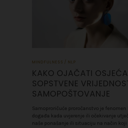
MINDFULNESS
NLP
KAKO OJAČATI OSJEĆA
SOPSTVENE VRIJEDNOST
SAMOPOŠTOVANJE
Samoproričuće proročanstvo je fenomen k
događa kada uvjerenje ili očekivanje utje
naše ponašanje ili situaciju na način koji