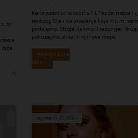
Kako jedan od aksioma NLP kaže: mapa ni
teritorij. Sve ima značenje koje mu mi sam
h, to
pridajemo. Stoga, želimo li razumjeti drug
i
pokušajmo shvatiti njihove mape.
brasce
 rade
PROČITAJTE
VIŠE...
on March 25, 2024