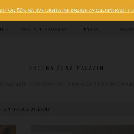
T OD 50% NA SVE DIGITALNE KNJIGE ZA OSOBNI RAST I 
TI
DIGITALNI MAGAZINI
KNJIGE
PODCA
SRETNA ŽENA MAGAZIN
KI MAGAZIN O DUHOVNOSTI, MISTICIZMU I OSOBNOM RA
G: LIMITIRAJUCA UVJERENJA