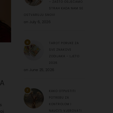
– ZAŠTO OSJEĆAMO
STRAH KADA NAM SE
OSTVARUJU SNOVI
on
July 6, 2026
6
TAROT PORUKE ZA
SVE ZNAKOVE
ZODIJAKA – LJETO
2026.
on
June 25, 2026
JA
7
KAKO OTPUSTITI
POTREBU ZA
s
KONTROLOM I
oj
NAUČITI VJEROVATI