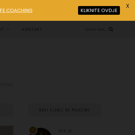
X
LIFE COACHING
KLIKNITE OVDJE
ST
KONTAKT
Search here...
ZVOJU
NOVI ČLANCI NA MAGAZINU
1
ŠTA JE