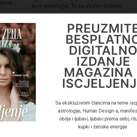
obzira
puni potencijal. To su obično duboko
ukorijenjena uvjerenja koja smo možda
internalizirali iz djetinjstva ili iz okoline u 
DIGITALN
PREUZMIT
smo odrasli.
KNJIGA
BESPLATN
'PRIRUČNIK 
DIGITALN
PROČITAJTE
VIŠE...
LIFE
IZDANJE
COACHING
MAGAZINA 
ISCJELJENJ
Za više informacija o Life Coaching
pročitajte digitalnu knjigu 'Priručnik Z
Sa ekskluzivnim člancima na teme iscje
Coaching - Kako pomoći klijentima
astrologije, Human Design-a, manifes
postignu duboku transformaciju i izgr
obilja i ljubavi, ljubavi prema sebi, rit
uspješan coaching biznis"
kupki i ženske energije.