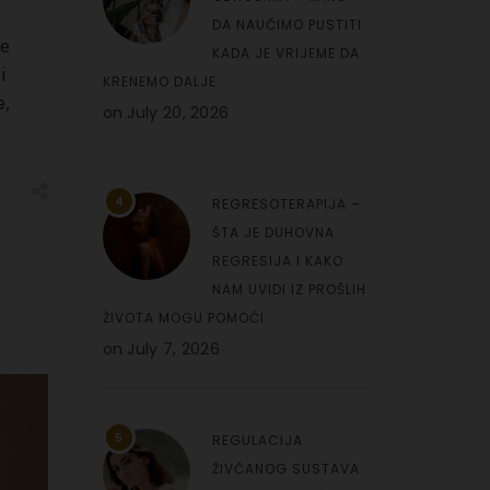
DA NAUČIMO PUSTITI
je
KADA JE VRIJEME DA
i
KRENEMO DALJE
e,
on
July 20, 2026
4
REGRESOTERAPIJA –
ŠTA JE DUHOVNA
REGRESIJA I KAKO
NAM UVIDI IZ PROŠLIH
ŽIVOTA MOGU POMOĆI
on
July 7, 2026
5
REGULACIJA
ŽIVČANOG SUSTAVA