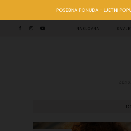
POSEBNA PONUDA - LJETNI POPUS
NASLOVNA
SAVJE
ŽENS
TA