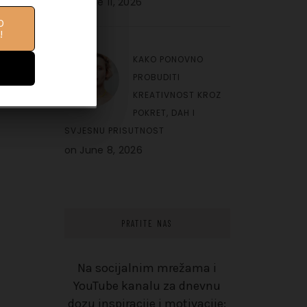
on
June 11, 2026
O
IFE
!
10
KAKO PONOVNO
PROBUDITI
KREATIVNOST KROZ
POKRET, DAH I
SVJESNU PRISUTNOST
on
June 8, 2026
PRATITE NAS
Na socijalnim mrežama i
YouTube kanalu za dnevnu
dozu inspiracije i motivacije: