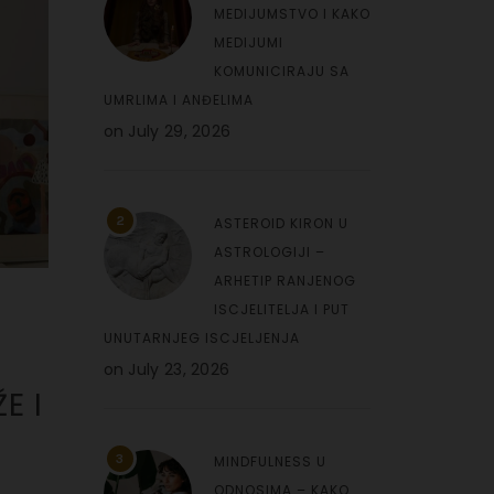
MEDIJUMSTVO I KAKO
MEDIJUMI
KOMUNICIRAJU SA
UMRLIMA I ANĐELIMA
on
July 29, 2026
2
ASTEROID KIRON U
ASTROLOGIJI –
ARHETIP RANJENOG
ISCJELITELJA I PUT
UNUTARNJEG ISCJELJENJA
on
July 23, 2026
E I
3
MINDFULNESS U
ODNOSIMA – KAKO