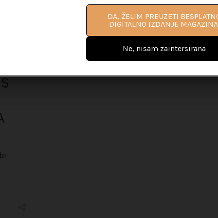
DA, ŽELIM PROČITATI VIŠE
DA, ŽELIM PREUZETI BESPLATN
INFORMACIJA O PRIRUČNIKU ZA L
DIGITALNO IZDANJE MAGAZINA
COACHING
Ne, nisam zaintersirana
Ne, nisam zaintersirana
SS
A
u
bi