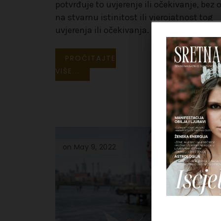
potvrđuje to uvjerenje ili očekivanje, bez 
na stvarnu istinitost ili vjerojatnost tog
uvjerenja ili očekivanja.
PROČITAJTE
VIŠE...
on May 9, 2022