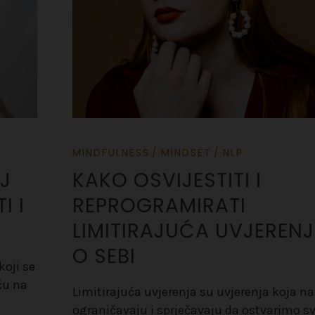
MINDFULNESS
MINDSET
NLP
J
KAKO OSVIJESTITI I
I I
REPROGRAMIRATI
LIMITIRAJUĆA UVJEREN
O SEBI
oji se
ču na
Limitirajuća uvjerenja su uvjerenja koja na
ograničavaju i sprječavaju da ostvarimo sv