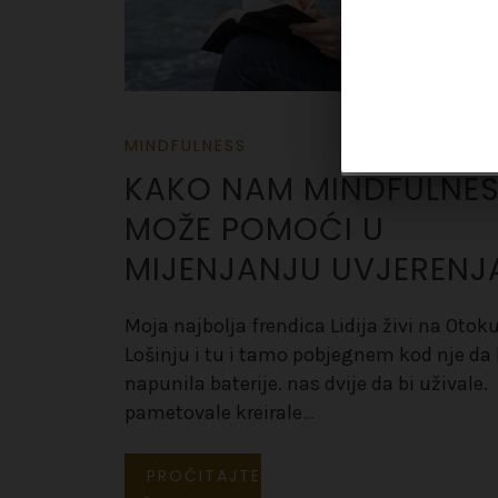
MINDFULNESS
KAKO NAM MINDFULNE
MOŽE POMOĆI U
MIJENJANJU UVJERENJ
Moja najbolja frendica Lidija živi na Otok
Lošinju i tu i tamo pobjegnem kod nje da 
napunila baterije. nas dvije da bi uživale.
pametovale kreirale
…
PROČITAJTE