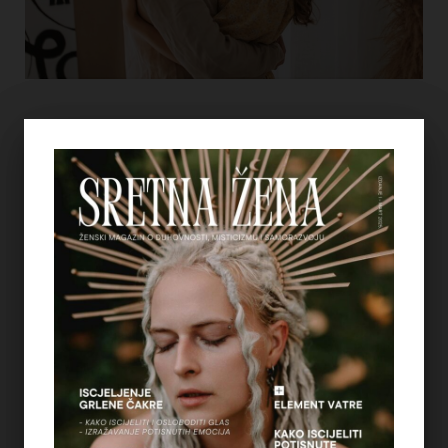
LJUBAV I VEZE
PUT DO DUBLJE INTIMNOSTI
– KAKO PROBUDITI STRAST I
BALANSIRATI ŽELJE U
ODNOSU
Došlo nam je proljeće. Jeste li znali da žene imaju
veću želju za seksom tokom proljeća i da
svjetlost određuje naš seksualni život? Što je
napolju
…