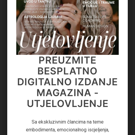
PROČITAJTE VIŠE...
on March 14, 2025
PREUZMITE
PREUZMITE
BESPLATNO
BESPLATNO
DIGITALNO IZDANJE
DIGITALNO IZDANJE
MAGAZINA -
MAGAZINA -
UTJELOVLJENJE
ISCJELJENJE
Sa ekskluzivnim člancima na teme iscjeljenja,
Sa ekskluzivnim člancima na teme
SAVJETI LIFE COACHA
astrologije, Human Design-a, manifestacije obilja
embodimenta, emocionalnog iscjeljenja,