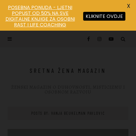
X
POSEBNA PONUDA - LJETNI
POPUST OD 50% NA SVE
KLIKNITE OVDJE
DIGITALNE KNJIGE ZA OSOBNI
Save
RAST I LIFE COACHING
SRETNA ŽENA MAGAZIN
ŽENSKI MAGAZIN O DUHOVNOSTI, MISTICIZMU I
OSOBNOM RAZVOJU
POSTS BY:
VANJA BEUKELMAN PAVLOVIĆ