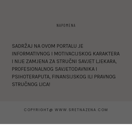
NAPOMENA
SADRŽAJ NA OVOM PORTALU JE
INFORMATIVNOG I MOTIVACIJSKOG KARAKTERA
I NIJE ZAMJENA ZA STRUČNI SAVJET LJEKARA,
PROFESIONALNOG SAVJETODAVNIKA I
PSIHOTERAPUTA, FINANSIJSKOG ILI PRAVNOG
STRUČNOG LICA!
COPYRIGHT@ WWW.SRETNAZENA.COM