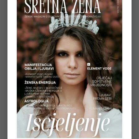
on
July 7, 2026
5
REGULACIJA ŽIVČANOG SUSTAVA – ZAŠTO
OSJEĆAMO STRAH KADA NAM SE OSTVARUJU
SNOVI
on
July 6, 2026
6
TAROT PORUKE ZA SVE ZNAKOVE ZODIJAKA –
LJETO 2026.
on
June 25, 2026
7
KAKO OTPUSTITI POTREBU ZA KONTROLOM I
NAUČITI VJEROVATI SVOM UNUTARNJEM
GLASU