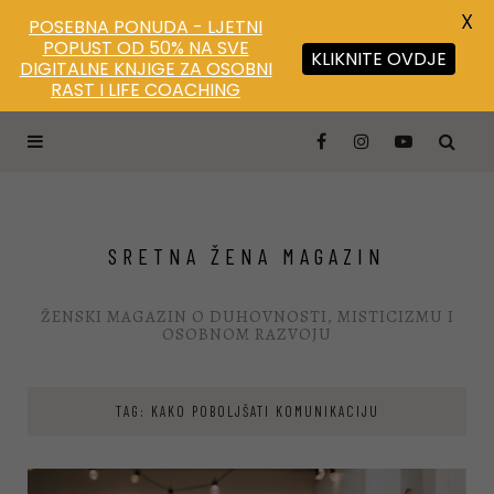
X
POSEBNA PONUDA - LJETNI
POPUST OD 50% NA SVE
KLIKNITE OVDJE
DIGITALNE KNJIGE ZA OSOBNI
RAST I LIFE COACHING
SRETNA ŽENA MAGAZIN
ŽENSKI MAGAZIN O DUHOVNOSTI, MISTICIZMU I
OSOBNOM RAZVOJU
TAG: KAKO POBOLJŠATI KOMUNIKACIJU