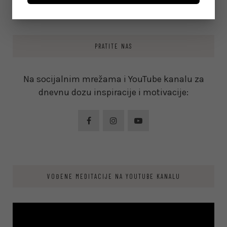
PRATITE NAS
Na socijalnim mrežama i YouTube kanalu za
dnevnu dozu inspiracije i motivacije:
VOĐENE MEDITACIJE NA YOUTUBE KANALU
Video
Player