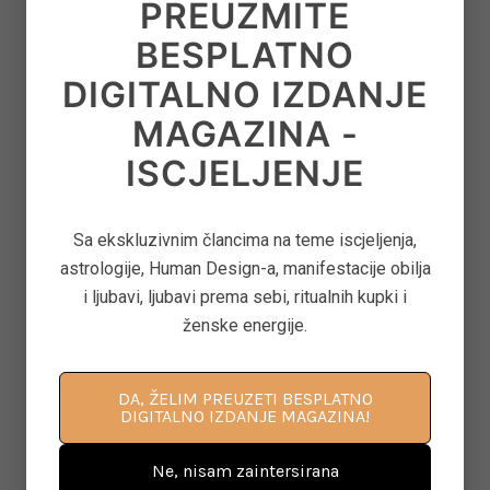
PREUZMITE
on
June 22, 2026
BESPLATNO
DIGITALNO IZDANJE
8
‘CONTROL FREAK’ – KAKO OTPUSTITI
MAGAZINA -
OPSESIVNU POTREBU ZA KONTROLOM
ISCJELJENJE
on
June 12, 2026
Sa ekskluzivnim člancima na teme iscjeljenja,
9
ASTEROID JUNO U ASTROLOGIJI – ARHETIP
astrologije, Human Design-a, manifestacije obilja
KRALJICE, BRAKA I MOĆI U ODNOSIMA
i ljubavi, ljubavi prema sebi, ritualnih kupki i
on
June 11, 2026
ženske energije.
DA, ŽELIM PREUZETI BESPLATNO
10
KAKO PONOVNO PROBUDITI KREATIVNOST
DIGITALNO IZDANJE MAGAZINA!
KROZ POKRET, DAH I SVJESNU PRISUTNOST
Ne, nisam zaintersirana
on
June 8, 2026