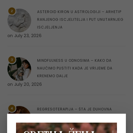
2
ASTEROID KIRON U ASTROLOGIJI – ARHETIP
RANJENOG ISCJELITELJA I PUT UNUTARNJEG
ISCJELJENJA
on
July 23, 2026
3
MINDFULNESS U ODNOSIMA – KAKO DA
NAUČIMO PUSTITI KADA JE VRIJEME DA
KRENEMO DALJE
on
July 20, 2026
4
REGRESOTERAPIJA – ŠTA JE DUHOVNA
REGRESIJA I KAKO NAM UVIDI IZ PROŠLIH
ŽIVOTA MOGU POMOĆI