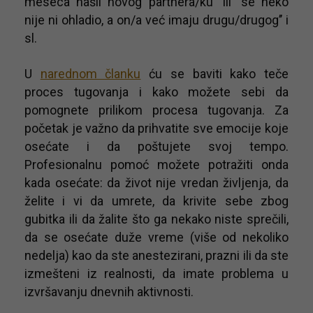
meseca našli novog partnera/ku’’ ili ‘’se neko
nije ni ohladio, a on/a već imaju drugu/drugog’’ i
sl.
U
narednom članku
ću se baviti kako teče
proces tugovanja i kako možete sebi da
pomognete prilikom procesa tugovanja. Za
početak je važno da prihvatite sve emocije koje
osećate i da poštujete svoj tempo.
Profesionalnu pomoć možete potražiti onda
kada osećate: da život nije vredan življenja, da
želite i vi da umrete, da krivite sebe zbog
gubitka ili da žalite što ga nekako niste sprečili,
da se osećate duže vreme (više od nekoliko
nedelja) kao da ste anestezirani, prazni ili da ste
izmešteni iz realnosti, da imate problema u
izvršavanju dnevnih aktivnosti.