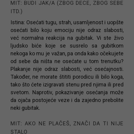
MIT: BUDI JAK/A (ZBOG DECE, ZBOG SEBE
ITD.)
Istina: Osećati tugu, strah, usamljenost i uopšte
osećati bilo koju emociju nije odraz slabosti,
već normalna reakcija na gubitak. Vi ste živo
ljudsko biće koje se susrelo sa gubitkom
nekoga ko mu je važan, pa onda kako očekujete
od sebe da ništa ne osećate u tom trenutku?
Plakanje nije odraz slabosti, već osećajnosti.
Također, ne morate štititi porodicu ili bilo koga,
tako što ćete izigravati stenu pred njima ili pred
svetom. Naprotiv, pokazivanje osećanja može
da ojača postojeće veze i da zajedno prebolite
neki gubitak.
MIT: AKO NE PLAČEŠ, ZNAČI DA TI NIJE
STALO