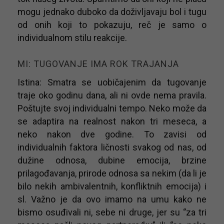
mogu jednako duboko da doživljavaju bol i tugu
od onih koji to pokazuju, reč je samo o
individualnom stilu reakcije.
MI: TUGOVANJE IMA ROK TRAJANJA
Istina: Smatra se uobičajenim da tugovanje
traje oko godinu dana, ali ni ovde nema pravila.
Poštujte svoj individualni tempo. Neko može da
se adaptira na realnost nakon tri meseca, a
neko nakon dve godine. To zavisi od
individualnih faktora ličnosti svakog od nas, od
dužine odnosa, dubine emocija, brzine
prilagođavanja, prirode odnosa sa nekim (da li je
bilo nekih ambivalentnih, konfliktnih emocija) i
sl. Važno je da ovo imamo na umu kako ne
bismo osuđivali ni, sebe ni druge, jer su ‘’za tri