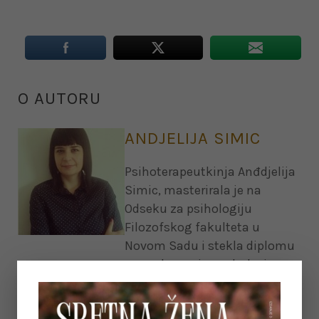
O AUTORU
ANDJELIJA SIMIC
Psihoterapeutkinja Anđdjelija
Simic, masterirala je na
Odseku za psihologiju
Filozofskog fakulteta u
Novom Sadu i stekla diplomu
naprednog nivoa obuke iz
Racionalno Emotivno
Bihejvioralne Terapije, na