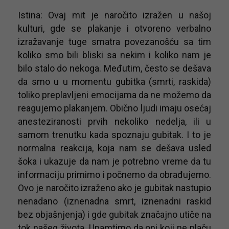
Istina: Ovaj mit je naročito izražen u našoj
kulturi, gde se plakanje i otvoreno verbalno
izražavanje tuge smatra povezanošću sa tim
koliko smo bili bliski sa nekim i koliko nam je
bilo stalo do nekoga. Međutim, često se dešava
da smo u u momentu gubitka (smrti, raskida)
toliko preplavljeni emocijama da ne možemo da
reagujemo plakanjem. Obično ljudi imaju osećaj
anesteziranosti prvih nekoliko nedelja, ili u
samom trenutku kada spoznaju gubitak. I to je
normalna reakcija, koja nam se dešava usled
šoka i ukazuje da nam je potrebno vreme da tu
informaciju primimo i počnemo da obrađujemo.
Ovo je naročito izraženo ako je gubitak nastupio
nenadano (iznenadna smrt, iznenadni raskid
bez objašnjenja) i gde gubitak značajno utiče na
tok našeg života. Upamtimo da oni koji ne plaču