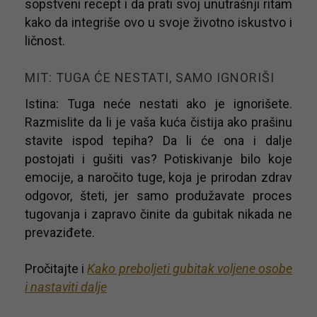
sopstveni recept i da prati svoj unutrašnji ritam
kako da integriše ovo u svoje životno iskustvo i
ličnost.
MIT: TUGA ĆE NESTATI, SAMO IGNORIŠI
Istina: Tuga neće nestati ako je ignorišete.
Razmislite da li je vaša kuća čistija ako prašinu
stavite ispod tepiha? Da li će ona i dalje
postojati i gušiti vas? Potiskivanje bilo koje
emocije, a naročito tuge, koja je prirodan zdrav
odgovor, šteti, jer samo produžavate proces
tugovanja i zapravo činite da gubitak nikada ne
prevaziđete.
Pročitajte i
Kako preboljeti gubitak voljene osobe
i nastaviti dalje