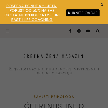
X
POSEBNA PONUDA - LJETNI
POPUST OD 50% NA SVE
KLIKNITE OVDJE
DIGITALNE KNJIGE ZA OSOBNI
Save
RAST I LIFE COACHING
SRETNA ŽENA MAGAZIN
ŽENSKI MAGAZIN O DUHOVNOSTI, MISTICIZMU I
OSOBNOM RAZVOJU
SAVJETI PSIHOLOGA
ČETIRI NEISTINE O