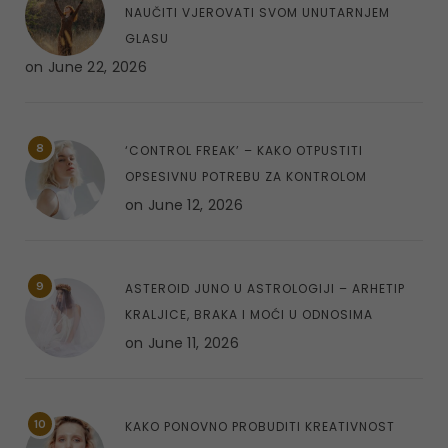
NAUČITI VJEROVATI SVOM UNUTARNJEM
GLASU
on
June 22, 2026
8
‘CONTROL FREAK’ – KAKO OTPUSTITI
OPSESIVNU POTREBU ZA KONTROLOM
on
June 12, 2026
9
ASTEROID JUNO U ASTROLOGIJI – ARHETIP
KRALJICE, BRAKA I MOĆI U ODNOSIMA
on
June 11, 2026
10
KAKO PONOVNO PROBUDITI KREATIVNOST