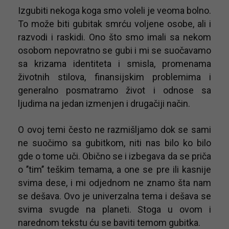
Izgubiti nekoga koga smo voleli je veoma bolno.
To može biti gubitak smrću voljene osobe, ali i
razvodi i raskidi. Ono što smo imali sa nekom
osobom nepovratno se gubi i mi se suočavamo
sa krizama identiteta i smisla, promenama
životnih stilova, finansijskim problemima i
generalno posmatramo život i odnose sa
ljudima na jedan izmenjen i drugačiji način.
O ovoj temi često ne razmišljamo dok se sami
ne suočimo sa gubitkom, niti nas bilo ko bilo
gde o tome uči. Obično se i izbegava da se priča
o ’’tim’’ teškim temama, a one se pre ili kasnije
svima dese, i mi odjednom ne znamo šta nam
se dešava. Ovo je univerzalna tema i dešava se
svima svugde na planeti. Stoga u ovom i
narednom tekstu ću se baviti temom gubitka.