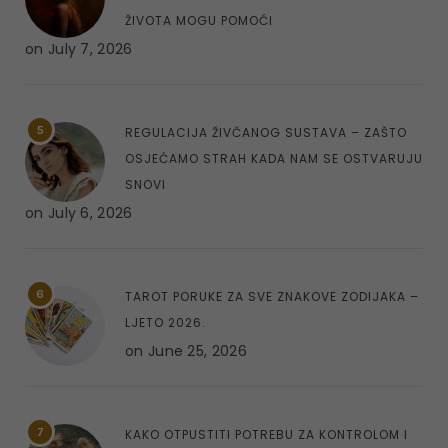
ŽIVOTA MOGU POMOĆI
on
July 7, 2026
5
REGULACIJA ŽIVČANOG SUSTAVA – ZAŠTO
OSJEĆAMO STRAH KADA NAM SE OSTVARUJU
SNOVI
on
July 6, 2026
6
TAROT PORUKE ZA SVE ZNAKOVE ZODIJAKA –
LJETO 2026.
on
June 25, 2026
7
KAKO OTPUSTITI POTREBU ZA KONTROLOM I