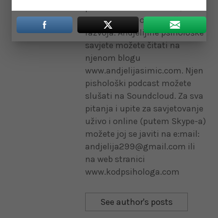
psihološkim treninzima, kao i
treninzima iz oblasti ličnog
razvoja. Andjelijine psihološke
savjete možete čitati na
njenom blogu
www.andjelijasimic.com. Njen
pishološki podcast možete
slušati na Soundcloud. Za sva
pitanja i upite za savjetovanje
uživo i online (putem Skype-a)
možete joj se javiti na e:mail:
andjelija299@gmail.com ili
na web stranici
www.kodpsihologa.com
See author's posts