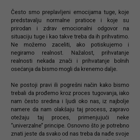
Često smo preplavljeni emocijama tuge, koje
predstavalju normalne pratioce i koje su
prirodan i zdrav emocionalni odgovor na
situaciju tuge i kao takve treba da ih prihvatimo.
Ne možemo zaceliti, ako potiskujemo i
negiramo realnost. Nažalost, prihvatanje
realnosti nekada znači i prihvatanje bolnih
osećanja da bismo mogli da krenemo dalje.
Ne postoji pravi ili pogrešni način kako bismo
trebali da prođemo kroz proces tugovanja, iako
nam često sredina i ljudi oko nas, iz najbolje
namere da nam olakšaju taj process, zapravo
otežaju taj proces, primenjujući neke
‘’univerzalne’’ principe. Osnovno što je potrebno
znati jeste da svako od nas treba da nađe svoje