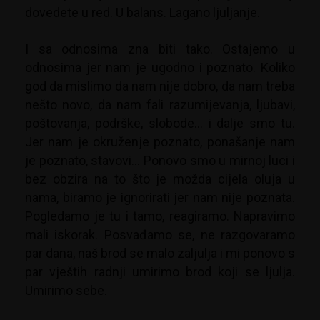
dovedete u red. U balans. Lagano ljuljanje.
I sa odnosima zna biti tako. Ostajemo u
odnosima jer nam je ugodno i poznato. Koliko
god da mislimo da nam nije dobro, da nam treba
nešto novo, da nam fali razumijevanja, ljubavi,
poštovanja, podrške, slobode… i dalje smo tu.
Jer nam je okruženje poznato, ponašanje nam
je poznato, stavovi… Ponovo smo u mirnoj luci i
bez obzira na to što je možda cijela oluja u
nama, biramo je ignorirati jer nam nije poznata.
Pogledamo je tu i tamo, reagiramo. Napravimo
mali iskorak. Posvađamo se, ne razgovaramo
par dana, naš brod se malo zaljulja i mi ponovo s
par vještih radnji umirimo brod koji se ljulja.
Umirimo sebe.