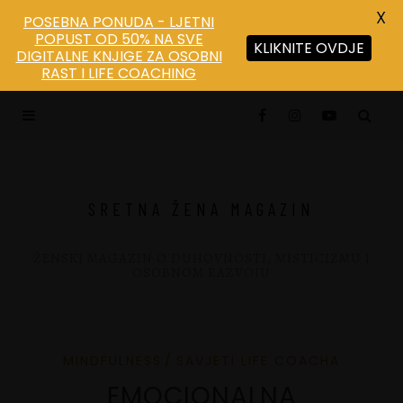
X
POSEBNA PONUDA - LJETNI
POPUST OD 50% NA SVE
KLIKNITE OVDJE
DIGITALNE KNJIGE ZA OSOBNI
Save
RAST I LIFE COACHING
SRETNA ŽENA MAGAZIN
ŽENSKI MAGAZIN O DUHOVNOSTI, MISTICIZMU I
OSOBNOM RAZVOJU
MINDFULNESS
SAVJETI LIFE COACHA
EMOCIONALNA