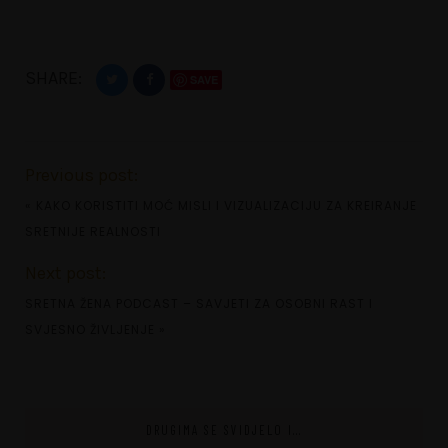
SHARE:
SAVE
Previous post:
«
KAKO KORISTITI MOĆ MISLI I VIZUALIZACIJU ZA KREIRANJE
SRETNIJE REALNOSTI
Next post:
SRETNA ŽENA PODCAST – SAVJETI ZA OSOBNI RAST I
SVJESNO ŽIVLJENJE
»
DRUGIMA SE SVIDJELO I...