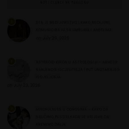
NOVI ČLANCI NA MAGAZINU
1
ŠTA JE MEDIJUMSTVO I KAKO MEDIJUMI
KOMUNICIRAJU SA UMRLIMA I ANĐELIMA
on
July 29, 2026
2
ASTEROID KIRON U ASTROLOGIJI – ARHETIP
RANJENOG ISCJELITELJA I PUT UNUTARNJEG
ISCJELJENJA
on
July 23, 2026
3
MINDFULNESS U ODNOSIMA – KAKO DA
NAUČIMO PUSTITI KADA JE VRIJEME DA
KRENEMO DALJE