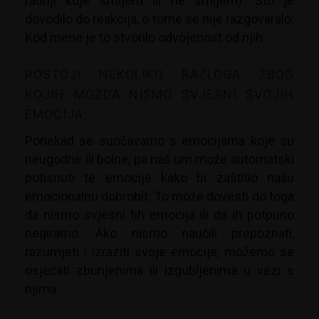
radnji koje smijem ili ne smijem). Što je
dovodilo do reakcija, o tome se nije razgovaralo.
Kod mene je to stvorilo odvojenost od njih.
POSTOJI NEKOLIKO RAZLOGA ZBOG
KOJIH MOŽDA NISMO SVJESNI SVOJIH
EMOCIJA:
Ponekad se suočavamo s emocijama koje su
neugodne ili bolne, pa naš um može automatski
potisnuti te emocije kako bi zaštitio našu
emocionalnu dobrobit. To može dovesti do toga
da nismo svjesni tih emocija ili da ih potpuno
negiramo. Ako nismo naučili prepoznati,
razumjeti i izraziti svoje emocije, možemo se
osjećati zbunjenima ili izgubljenima u vezi s
njima.