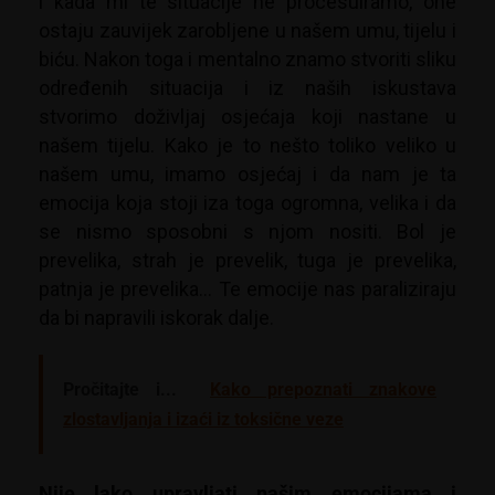
i kada mi te situacije ne procesuiramo, one
ostaju zauvijek zarobljene u našem umu, tijelu i
biću. Nakon toga i mentalno znamo stvoriti sliku
određenih situacija i iz naših iskustava
stvorimo doživljaj osjećaja koji nastane u
našem tijelu. Kako je to nešto toliko veliko u
našem umu, imamo osjećaj i da nam je ta
emocija koja stoji iza toga ogromna, velika i da
se nismo sposobni s njom nositi. Bol je
prevelika, strah je prevelik, tuga je prevelika,
patnja je prevelika… Te emocije nas paraliziraju
da bi napravili iskorak dalje.
Pročitajte i...
Kako prepoznati znakove
zlostavljanja i izaći iz toksične veze
Nije lako upravljati našim emocijama i