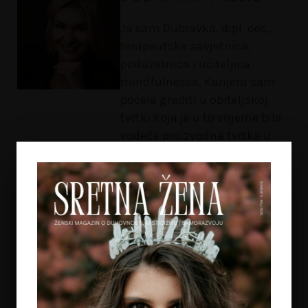
Ja sam Dubravka, dipl. oec.,
terapeutska savjetnica,
poduzetnica i učiteljica
mindfulnessa. Karijeru sam
počela graditi u obiteljskoj
tvrtki koja je u to vrijeme bila
vodeća proizvodna tvrtka u
segmentu pekarstva.
Ekonomski fakultet, izazovni
duh i životne okolnosti dovele
su me do rada u vodećim
ugostiteljskim tvrtkama, gdje
sam bila konzultant i
menadžer. No, višegodišnji
nebrojeni radni sati te ubrzan i
stresan način života doveli su