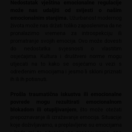
Nedostatak vještina emocionalne regulacije
može nas udaljiti od svijesti o našim
emocionalnim stanjima.
Užurbanost modernog
života može nas držati toliko zaposlenima da ne
pronalazimo vremena za introspekciju ili
promatranje svojih emocija. Ovo može dovesti
do nedostatka svjesnosti o vlastitim
osjećajima. Kultura i društveni norme mogu
utjecati na to kako se osjećamo u vezi s
određenim emocijama i jesmo li skloni priznati
ih ili ih potisnuti.
Prošla traumatična iskustva ili emocionalne
povrede mogu rezultirati emocionalnom
blokadom ili otupljivanjem
, što može otežati
prepoznavanje ili izražavanje emocija. Situacije
koje doživljavamo, a preplavljene su emocijama