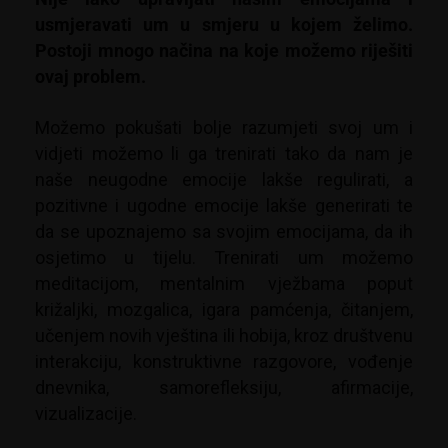
usmjeravati um u smjeru u kojem želimo.
Postoji mnogo načina na koje možemo riješiti
ovaj problem.
Možemo pokušati bolje razumjeti svoj um i
vidjeti možemo li ga trenirati tako da nam je
naše neugodne emocije lakše regulirati, a
pozitivne i ugodne emocije lakše generirati te
da se upoznajemo sa svojim emocijama, da ih
osjetimo u tijelu. Trenirati um možemo
meditacijom, mentalnim vježbama poput
križaljki, mozgalica, igara pamćenja, čitanjem,
učenjem novih vještina ili hobija, kroz društvenu
interakciju, konstruktivne razgovore, vođenje
dnevnika, samorefleksiju, afirmacije,
vizualizacije.