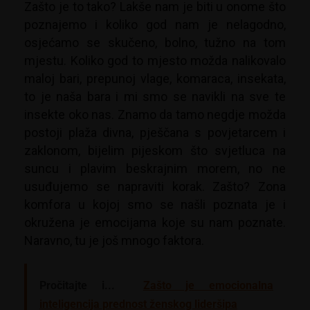
Zašto je to tako? Lakše nam je biti u onome što
poznajemo i koliko god nam je nelagodno,
osjećamo se skučeno, bolno, tužno na tom
mjestu. Koliko god to mjesto možda nalikovalo
maloj bari, prepunoj vlage, komaraca, insekata,
to je naša bara i mi smo se navikli na sve te
insekte oko nas. Znamo da tamo negdje možda
postoji plaža divna, pješčana s povjetarcem i
zaklonom, bijelim pijeskom što svjetluca na
suncu i plavim beskrajnim morem, no ne
usuđujemo se napraviti korak. Zašto? Zona
komfora u kojoj smo se našli poznata je i
okružena je emocijama koje su nam poznate.
Naravno, tu je još mnogo faktora.
Pročitajte i...
Zašto je emocionalna
inteligencija prednost ženskog lideršipa