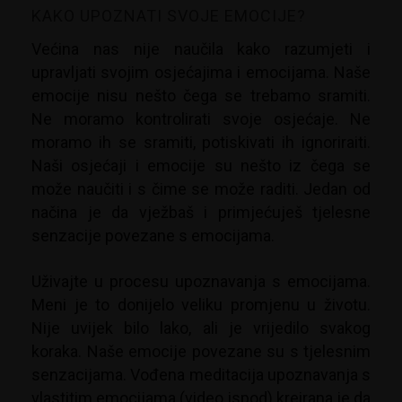
KAKO UPOZNATI SVOJE EMOCIJE?
Većina nas nije naučila kako razumjeti i
upravljati svojim osjećajima i emocijama. Naše
emocije nisu nešto čega se trebamo sramiti.
Ne moramo kontrolirati svoje osjećaje. Ne
moramo ih se sramiti, potiskivati ih ignoriraiti.
Naši osjećaji i emocije su nešto iz čega se
može naučiti i s čime se može raditi. Jedan od
načina je da vježbaš i primjećuješ tjelesne
senzacije povezane s emocijama.
Uživajte u procesu upoznavanja s emocijama.
Meni je to donijelo veliku promjenu u životu.
Nije uvijek bilo lako, ali je vrijedilo svakog
koraka. Naše emocije povezane su s tjelesnim
senzacijama. Vođena meditacija upoznavanja s
vlastitim emocijama (video ispod) kreirana je da