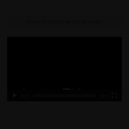
VOĐENE MEDITACIJE NA YOUTUBE KANALU
Video
Player
00:00
26:36