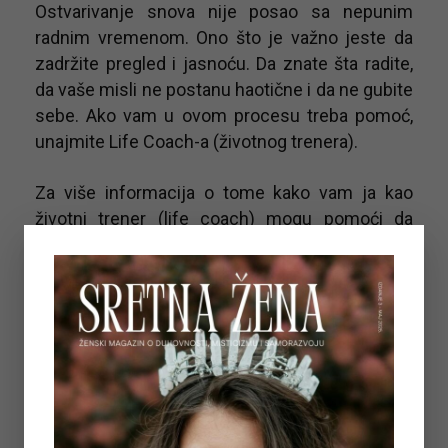
Ostvarivanje snova nije posao sa nepunim
radnim vremenom. Ono što je važno jeste da
zadržite pregled i jasnoću. Da znate šta radite,
da vaše misli ne postanu haotične i da ne gubite
sebe. Ako vam u ovom procesu treba pomoć,
unajmite Life Coach-a (životnog trenera).
Za više informacija o tome kako vam ja kao
životni trener (life coach) mogu pomoći da
ostvarite svoje snove i za dogovor za sesije
putem Skype-a ili Zoom-a,
kliknite ovdje
. Moju
knjigu
“Život”
možete kupiti
klikom na ovaj link
.