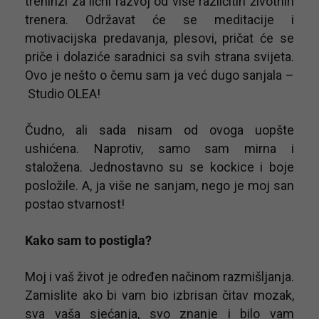
treninzi za lični razvoj od više različitih životnih
trenera. Održavat će se meditacije i
motivacijska predavanja, plesovi, pričat će se
priče i dolaziće saradnici sa svih strana svijeta.
Ovo je nešto o čemu sam ja već dugo sanjala –
Studio OLEA!
Čudno, ali sada nisam od ovoga uopšte
ushićena. Naprotiv, samo sam mirna i
staložena. Jednostavno su se kockice i boje
posložile. A, ja više ne sanjam, nego je moj san
postao stvarnost!
Kako sam to postigla?
Moj i vaš život je određen načinom razmišljanja.
Zamislite ako bi vam bio izbrisan čitav mozak,
sva vaša sjećanja, svo znanje i bilo vam