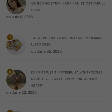
OSJEĆAMO STRAH KADA NAM SE OSTVARUJU
SNOVI
on
July 6, 2026
7
TAROT PORUKE ZA SVE ZNAKOVE ZODIJAKA –
LJETO 2026.
on
June 25, 2026
8
KAKO OTPUSTITI POTREBU ZA KONTROLOM I
NAUČITI VJEROVATI SVOM UNUTARNJEM
GLASU
on
June 22, 2026