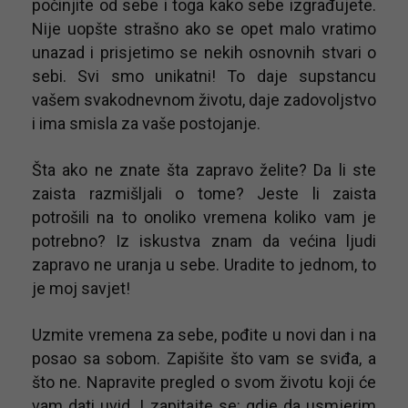
počinjite od sebe i toga kako sebe izgrađujete.
Nije uopšte strašno ako se opet malo vratimo
unazad i prisjetimo se nekih osnovnih stvari o
sebi. Svi smo unikatni! To daje supstancu
vašem svakodnevnom životu, daje zadovoljstvo
i ima smisla za vaše postojanje.
Šta ako ne znate šta zapravo želite? Da li ste
zaista razmišljali o tome? Jeste li zaista
potrošili na to onoliko vremena koliko vam je
potrebno? Iz iskustva znam da većina ljudi
zapravo ne uranja u sebe. Uradite to jednom, to
je moj savjet!
Uzmite vremena za sebe, pođite u novi dan i na
posao sa sobom. Zapišite što vam se sviđa, a
što ne. Napravite pregled o svom životu koji će
vam dati uvid. I zapitajte se: gdje da usmjerim