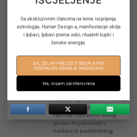
ISCJELJENJE
titulu Heroja Regije u
Rotterdam-u, za njene
Sa ekskluzivnim člancima na teme iscjeljenja,
inovativne ideje kao i
astrologije, Human Design-a, manifestacije obilja
pozitivan utjecaj koji je imao
i ljubavi, ljubavi prema sebi, ritualnih kupki i
njen rad – poznata je po
ženske energije.
svojim projektima pričanja
ličnih priča i bilježenja
nematerijalne baštine. Stalna
DA, ŽELIM PREUZETI BESPLATNO
je stručna saradnica i
DIGITALNO IZDANJE MAGAZINA!
kolumnistica
www.sretnazena.com
Ne, nisam zaintersirana
magazina. Majka je troje djece
i baka dvoje unučadi. U BiH je
stekla diplome prosvjetnog
radnika: nastavnik našeg
jezika i književnosti i
nastavnik predškolskog