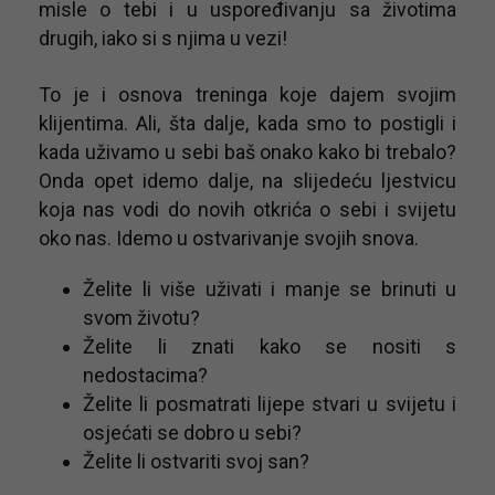
misle o tebi i u uspoređivanju sa životima
drugih, iako si s njima u vezi!
To je i osnova treninga koje dajem svojim
klijentima. Ali, šta dalje, kada smo to postigli i
kada uživamo u sebi baš onako kako bi trebalo?
Onda opet idemo dalje, na slijedeću ljestvicu
koja nas vodi do novih otkrića o sebi i svijetu
oko nas. Idemo u ostvarivanje svojih snova.
Želite li više uživati ​​i manje se brinuti u
svom životu?
Želite li znati kako se nositi s
nedostacima?
Želite li posmatrati lijepe stvari u svijetu i
osjećati se dobro u sebi?
Želite li ostvariti svoj san?