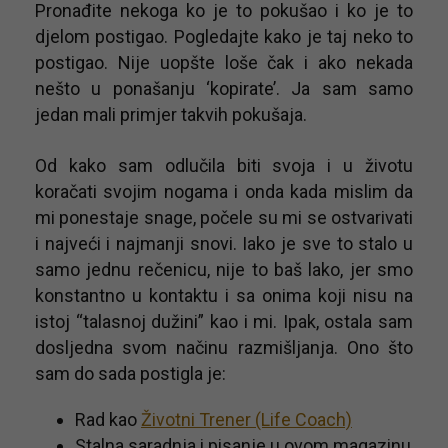
Pronađite nekoga ko je to pokušao i ko je to
djelom postigao. Pogledajte kako je taj neko to
postigao. Nije uopšte loše čak i ako nekada
nešto u ponašanju ‘kopirate’. Ja sam samo
jedan mali primjer takvih pokušaja.
Od kako sam odlučila biti svoja i u životu
koračati svojim nogama i onda kada mislim da
mi ponestaje snage, počele su mi se ostvarivati
i najveći i najmanji snovi. Iako je sve to stalo u
samo jednu rečenicu, nije to baš lako, jer smo
konstantno u kontaktu i sa onima koji nisu na
istoj “talasnoj dužini” kao i mi. Ipak, ostala sam
dosljedna svom načinu razmišljanja. Ono što
sam do sada postigla je:
Rad kao
Životni Trener (Life Coach)
Stalna saradnja i pisanje u ovom magazinu