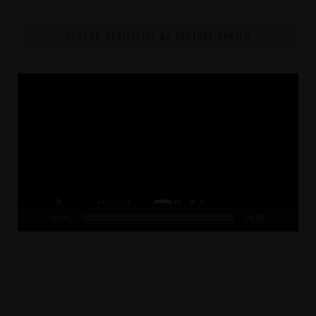
VOĐENE MEDITACIJE NA YOUTUBE KANALU
Video
Player
00:00
26:36