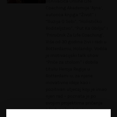
osnivačica Online Life
Coaching Akademije ‘Ajna’,
autorica knjiga “Život” i
“Iluzija O Sebi”, “Holističko
Roditeljstvo”, “Put Ka Obilju” i
‘Priručnik Za Life Coaching’.
Više od 30 godina živi i radi u
Rotterdamu, Holandiji. Vodila
je motivacijski talk show
“Priče za stolom” i dobila
titulu Heroja Regije u
Rotterdam-u, za njene
inovativne ideje kao i
pozitivan utjecaj koji je imao
njen rad – poznata je po
svojim projektima pričanja
ličnih priča i bilježenja
nematerijalne baštine. Stalna