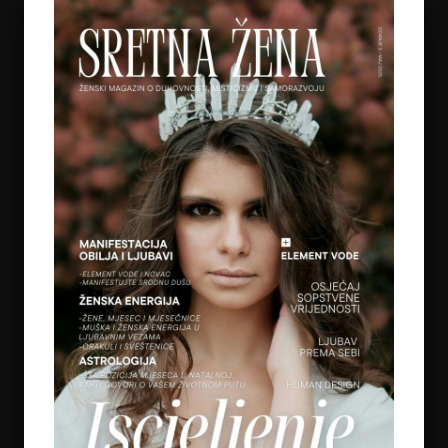
je stručna saradnica i
kolumnistica
www.sretnazena.com
magazina. Majka je troje djece
i baka dvoje unučadi. U BiH je
stekla diplome prosvjetnog
radnika: nastavnik našeg
jezika i književnosti i
nastavnik predškolskog
vaspitanja. U Holandiji je
stekla još dvije diplome: Life
Coach i Kognitivni Terapeut,
čime se bavi više od 15 godina.
Od 2016. godine daje i časove
hrvatskog jezika na
Holandskoj Poslovnoj
Akademiji.