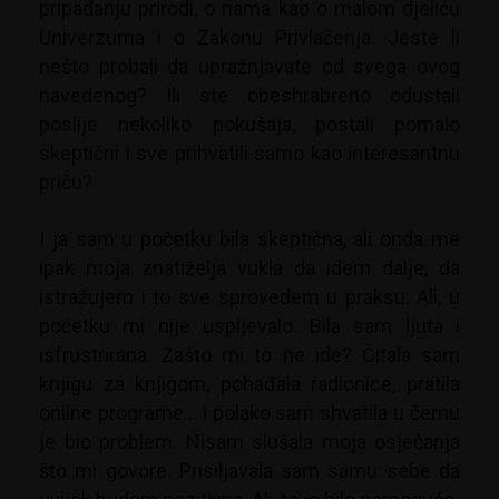
pripadanju prirodi, o nama kao o malom djeliću
Univerzuma i o Zakonu Privlačenja. Jeste li
nešto probali da upražnjavate od svega ovog
navedenog? Ili ste obeshrabreno odustali
poslije nekoliko pokušaja, postali pomalo
skeptični i sve prihvatili samo kao interesantnu
priču?
I ja sam u početku bila skeptična, ali onda me
ipak moja znatiželja vukla da idem dalje, da
istražujem i to sve sprovedem u praksu. Ali, u
početku mi nije uspijevalo. Bila sam ljuta i
isfrustrirana. Zašto mi to ne ide? Čitala sam
knjigu za knjigom, pohađala radionice, pratila
online programe… i polako sam shvatila u čemu
je bio problem. Nisam slušala moja osjećanja
što mi govore. Prisiljavala sam samu sebe da