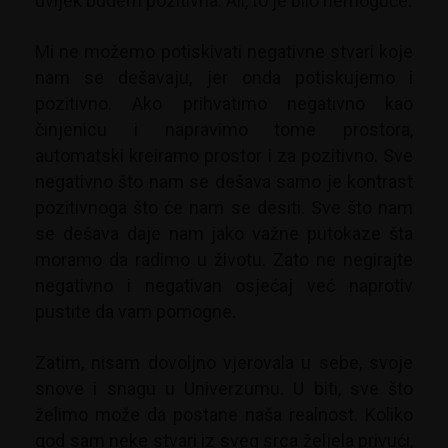
uvijek budem pozitivna. Ali, to je bilo nemoguće.
Mi ne možemo potiskivati negativne stvari koje
nam se dešavaju, jer onda potiskujemo i
pozitivno. Ako prihvatimo negativno kao
činjenicu i napravimo tome prostora,
automatski kreiramo prostor i za pozitivno. Sve
negativno što nam se dešava samo je kontrast
pozitivnoga što će nam se desiti. Sve što nam
se dešava daje nam jako važne putokaze šta
moramo da radimo u životu. Zato ne negirajte
negativno i negativan osjećaj već naprotiv
pustite da vam pomogne.
Zatim, nisam dovoljno vjerovala u sebe, svoje
snove i snagu u Univerzumu. U biti, sve što
želimo može da postane naša realnost. Koliko
god sam neke stvari iz sveg srca željela privući,