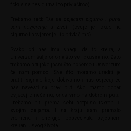
fokus na nesigurna i to privlačimo)
Trebamo reći:
“Ja se osjećam sigurno i puna
sam povjerenja u život”
(ovdje je fokus na
sigurno i povjerenje i to privlačimo).
Svako od nas ima snagu da to kreira, a
Univerzum šalje ono na što se fokusiramo. Zato
trebamo biti jako jasni što hoćemo i Univerzum
će nam pomoći. Sve što moramo uraditi je
pratiti signale koje dobivamo i naš osjećaj će
nas navesti na pravi put. Ako imamo dobar
osjećaj o nečemu, onda smo na dobrom putu.
Trebamo biti prema sebi potpuno iskreni u
svojim željama. I na kraju sam premalo
vremena i energije posvećivala svjesnom
kreiranju svog života.