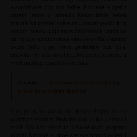
vizualizirajte ono što želite. Probajte vidjeti i
osjetiti sebe u situaciji kakvu biste željeli
kreirati. Na primjer, vidite se u novom poslu ili na
nekom mjestu gdje biste željeli biti ili vidite se
sa nekom osobom koja vam se sviđa. Zapišite
svoju želju i pri tome probudite sva čula,
doživite, mirišite, osjetite… Ne držite to samo u
mislima, nego osjetite kroz čula.
Pročitajte i...
Kako koristiti Zakon Privlačenja
u različitim prirodnim ciklusima
Vjerujte u to što radite. Koncentrišite se na
pozitivan rezultat. Probajte sve oblike cinizma i
misli: ”Ma kod mene to ništa ne radi!” potpuno
pustiti. Napišite si čime ste sve blagoslovljeni i