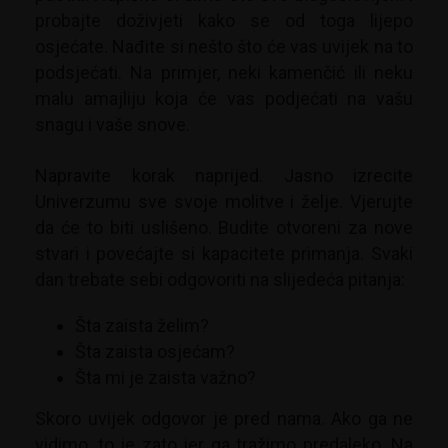
probajte doživjeti kako se od toga lijepo
osjećate. Nađite si nešto što će vas uvijek na to
podsjećati. Na primjer, neki kamenčić ili neku
malu amajliju koja će vas podjećati na vašu
snagu i vaše snove.
Napravite korak naprijed. Jasno izrecite
Univerzumu sve svoje molitve i želje. Vjerujte
da će to biti uslišeno. Budite otvoreni za nove
stvari i povećajte si kapacitete primanja. Svaki
dan trebate sebi odgovoriti na slijedeća pitanja:
Šta zaista želim?
Šta zaista osjećam?
Šta mi je zaista važno?
Skoro uvijek odgovor je pred nama. Ako ga ne
vidimo, to je zato jer ga tražimo predaleko. Na