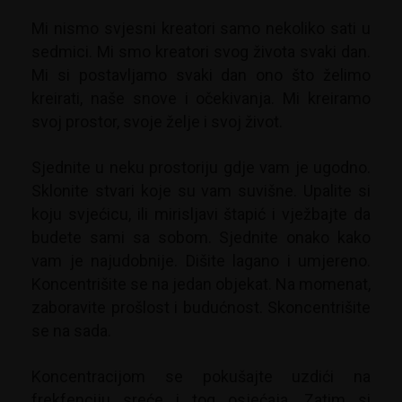
Mi nismo svjesni kreatori samo nekoliko sati u
sedmici. Mi smo kreatori svog života svaki dan.
Mi si postavljamo svaki dan ono što želimo
kreirati, naše snove i očekivanja. Mi kreiramo
svoj prostor, svoje želje i svoj život.
Sjednite u neku prostoriju gdje vam je ugodno.
Sklonite stvari koje su vam suvišne. Upalite si
koju svjećicu, ili mirisljavi štapić i vježbajte da
budete sami sa sobom. Sjednite onako kako
vam je najudobnije. Dišite lagano i umjereno.
Koncentrišite se na jedan objekat. Na momenat,
zaboravite prošlost i budućnost. Skoncentrišite
se na sada.
Koncentracijom se pokušajte uzdići na
frekfenciju sreće i tog osjećaja. Zatim si