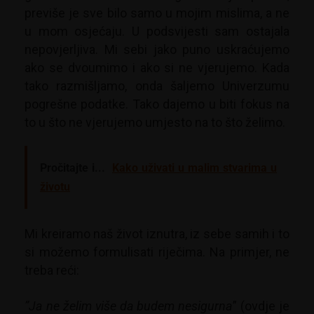
previše je sve bilo samo u mojim mislima, a ne
u mom osjećaju. U podsvijesti sam ostajala
nepovjerljiva. Mi sebi jako puno uskraćujemo
ako se dvoumimo i ako si ne vjerujemo. Kada
tako razmišljamo, onda šaljemo Univerzumu
pogrešne podatke. Tako dajemo u biti fokus na
to u što ne vjerujemo umjesto na to što želimo.
Pročitajte i...
Kako uživati u malim stvarima u
životu
Mi kreiramo naš život iznutra, iz sebe samih i to
si možemo formulisati riječima. Na primjer, ne
treba reći:
”Ja ne želim više da budem nesigurna
” (ovdje je