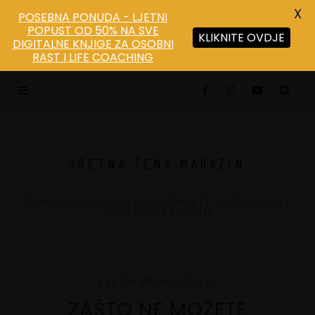
X
POSEBNA PONUDA - LJETNI
POPUST OD 50% NA SVE
KLIKNITE OVDJE
DIGITALNE KNJIGE ZA OSOBNI
Save
RAST I LIFE COACHING
SRETNA ŽENA MAGAZIN
ŽENSKI MAGAZIN O DUHOVNOSTI, MISTICIZMU I
OSOBNOM RAZVOJU
ZAKON PRIVLAČENJA
ZAŠTO NE MOŽETE