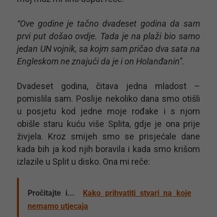
“Ove godine je tačno dvadeset godina da sam
prvi put došao ovdje. Tada je na plaži bio samo
jedan UN vojnik, sa kojm sam pričao dva sata na
Engleskom ne znajući da je i on Holanđanin”.
Dvadeset godina, čitava jedna mladost –
pomislila sam. Poslije nekoliko dana smo otišli
u posjetu kod jedne moje rođake i s njom
obišle staru kuću više Splita, gdje je ona prije
živjela. Kroz smijeh smo se prisjećale dane
kada bih ja kod njih boravila i kada smo krišom
izlazile u Split u disko. Ona mi reče:
Pročitajte i...
Kako prihvatiti stvari na koje
nemamo utjecaja