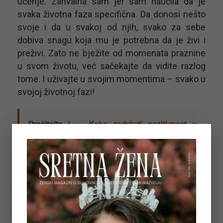
učenje. Zahvalna sam jer sam naučila da je
svaka životna faza specifična. Da donosi nešto
svoje i da u svakoj od njih, svako za sebe
dobiva snagu koja mu je potrebna da je živi i
preživi. Zato ne bježite od momenata praznine
u svom životu, već sačekajte da vidite razlog
tome. I uživajte u svojim momentima – svako u
svojoj životnoj fazi!
Pročitajte i...
Kako zadržati pozitivnost u
teškim situacijama u životu