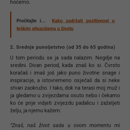
hoćemo.
Pročitajte i...
Kako zadržati pozitivnost u
teškim situacijama u životu
2. Srednje punoljetstvo (od 35 do 65 godina)
U tom periodu se ja sada nalazim. Negdje na
sredini. Divan period, kada znaš ko si. Čvrsto
koračaš i imaš još jako puno životne snage i
inspiracije, a istovremeno osjećaš da si neke
stvari zaokružio. I tako, dok na terasi moj muž i
ja gledamo u zvijezdama osuto nebo i čekamo
ko će prije vidjeti zvijezdu padalicu i zaželjeti
želju, ja njemu kažem:
“Znaš, naš život sada u ovom momentu mi