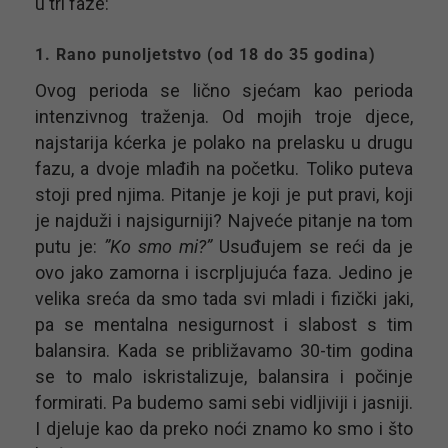
u tri faze:
1. Rano punoljetstvo (od 18 do 35 godina)
Ovog perioda se lično sjećam kao perioda
intenzivnog traženja. Od mojih troje djece,
najstarija kćerka je polako na prelasku u drugu
fazu, a dvoje mlađih na početku. Toliko puteva
stoji pred njima. Pitanje je koji je put pravi, koji
je najduži i najsigurniji? Najveće pitanje na tom
putu je:
”Ko smo mi?”
Usuđujem se reći da je
ovo jako zamorna i iscrpljujuća faza. Jedino je
velika sreća da smo tada svi mladi i fizički jaki,
pa se mentalna nesigurnost i slabost s tim
balansira. Kada se približavamo 30-tim godina
se to malo iskristalizuje, balansira i počinje
formirati. Pa budemo sami sebi vidljiviji i jasniji.
I djeluje kao da preko noći znamo ko smo i što