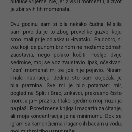
buduće vrijeme. Ne, jer živiš u momentu, a život
je zbir svih tih momenata.
Ovu godinu sam si bila nekako čudna. Mislila
sam prvo da je to zbog prevelike gužve, koju
smo imali prije odlaska u Hrvatsku. Pa dobro, ni
voz koji ide punom brzinom ne možemo odmah
zaustaviti, nego polako kočiti. Poslije dvije
sedmice, moj se voz zaustavio. Ipak, očekivani
“zen” momenat mi se još nije pojavio. Nisam
imala inspiraciju. Jedino sto sam osjećala je
bila praznina. Sve mi je bilo potaman: mir,
pogled na Split i Brac, zrikavci, prekrasno čisto
more, a ja – prazna. I tako, sjedimo moj muž i ja
na plaži. Pored mene knjiga i magazin za čitanje,
ali moja koncentracija je na minimumu. Dok se
igram sa kamenčićima i lagano ih bacam u vodu,
moj muž mi tiho usput reče: