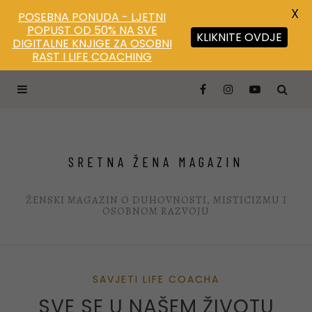
X
POSEBNA PONUDA - LJETNI
POPUST OD 50% NA SVE
KLIKNITE OVDJE
DIGITALNE KNJIGE ZA OSOBNI
Save
RAST I LIFE COACHING
SRETNA ŽENA MAGAZIN
ŽENSKI MAGAZIN O DUHOVNOSTI, MISTICIZMU I
OSOBNOM RAZVOJU
SAVJETI LIFE COACHA
SVE SE U NAŠEM ŽIVOTU