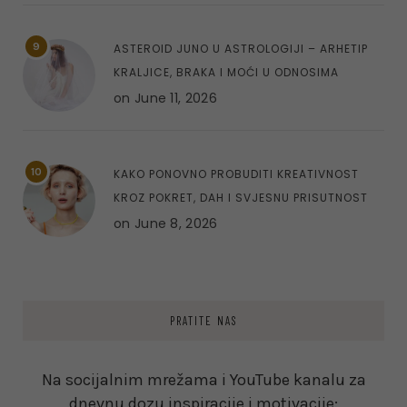
9
ASTEROID JUNO U ASTROLOGIJI – ARHETIP
KRALJICE, BRAKA I MOĆI U ODNOSIMA
on
June 11, 2026
10
KAKO PONOVNO PROBUDITI KREATIVNOST
KROZ POKRET, DAH I SVJESNU PRISUTNOST
on
June 8, 2026
PRATITE NAS
Na socijalnim mrežama i YouTube kanalu za
dnevnu dozu inspiracije i motivacije: