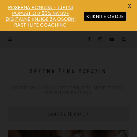
X
POSEBNA PONUDA - LJETNI
POPUST OD 50% NA SVE
KLIKNITE OVDJE
DIGITALNE KNJIGE ZA OSOBNI
Save
RAST I LIFE COACHING
SRETNA ŽENA MAGAZIN
ŽENSKI MAGAZIN O DUHOVNOSTI, MISTICIZMU I
OSOBNOM RAZVOJU
SAVJETI LIFE COACHA