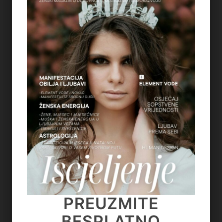
PUTU
Svima nam je poznat osjećaj kada se pitamo
gdje i kako? U biti nam se čitav život vrti oko
traženja našeg pravog puta i tu naravno
…
PROČITAJTE VIŠE...
on October 26, 2021
PREUZMITE
PREUZMITE
BESPLATNO