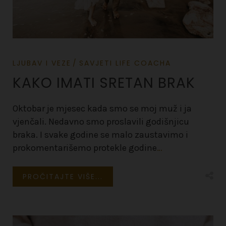
LJUBAV I VEZE
SAVJETI LIFE COACHA
KAKO IMATI SRETAN BRAK
Oktobar je mjesec kada smo se moj muž i ja
vjenčali. Nedavno smo proslavili godišnjicu
braka. I svake godine se malo zaustavimo i
prokomentarišemo protekle godine
…
PROČITAJTE VIŠE...