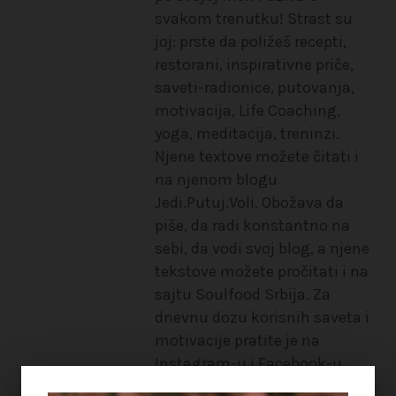
svakom trenutku! Strast su
joj: prste da poližeš recepti,
restorani, inspirativne priče,
saveti-radionice, putovanja,
motivacija, Life Coaching,
yoga, meditacija, treninzi.
Njene textove možete čitati i
na njenom blogu
Jedi.Putuj.Voli. Obožava da
piše, da radi konstantno na
sebi, da vodi svoj blog, a njene
tekstove možete pročitati i na
sajtu Soulfood Srbija. Za
dnevnu dozu korisnih saveta i
motivacije pratite je na
Instagram-u i Facebook-u.
Nadamo se da ćete uživati u