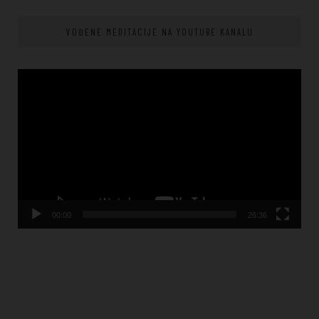
VOĐENE MEDITACIJE NA YOUTUBE KANALU
Video
Player
00:00
26:36