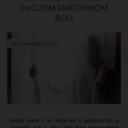
SVOJOM EMOTIVNOM
BOLI
on December 11, 2021
Koliko često ti se javlja bol u grudima, bol u
stomaku, bol u glavi, bol zbog neuzvraćene