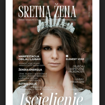
njenim textovima i da će vam
koristiti u ličnom razvoju i
rastu, kao i u motivaciji. Za
sva pitanja i rad sa njom
možete joj pisati na e-mail
(jovanajocko5@icloud.com) i
prijaviti se na njen newsletter.
See author's posts
SHARE:
SAVE