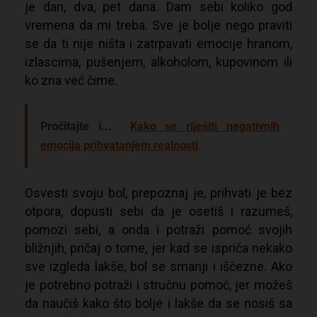
je dan, dva, pet dana. Dam sebi koliko god
vremena da mi treba. Sve je bolje nego praviti
se da ti nije ništa i zatrpavati emocije hranom,
izlascima, pušenjem, alkoholom, kupovinom ili
ko zna već čime.
Pročitajte i...
Kako se riješiti negativnih
emocija prihvatanjem realnosti
Osvesti svoju bol, prepoznaj je, prihvati je bez
otpora, dopusti sebi da je osetiš i razumeš,
pomozi sebi, a onda i potraži pomoć svojih
bližnjih, pričaj o tome, jer kad se ispriča nekako
sve izgleda lakše, bol se smanji i iščezne. Ako
je potrebno potraži i stručnu pomoć, jer možeš
da naučiš kako što bolje i lakše da se nosiš sa