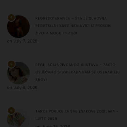
4
REGRESOTERAPIJA – ŠTA JE DUHOVNA
REGRESIJA I KAKO NAM UVIDI IZ PROŠLIH
ŽIVOTA MOGU POMOĆI
on
July 7, 2026
5
REGULACIJA ŽIVČANOG SUSTAVA – ZAŠTO
OSJEĆAMO STRAH KADA NAM SE OSTVARUJU
SNOVI
on
July 6, 2026
6
TAROT PORUKE ZA SVE ZNAKOVE ZODIJAKA –
LJETO 2026.
on
June 25, 2026