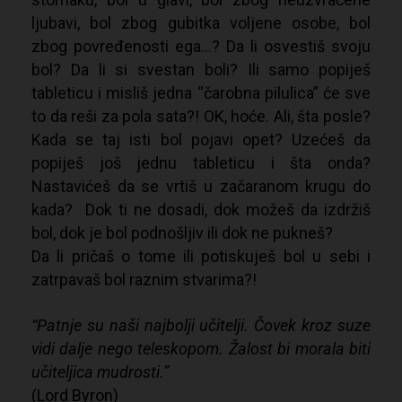
ljubavi, bol zbog gubitka voljene osobe, bol
zbog povređenosti ega…? Da li osvestiš svoju
bol? Da li si svestan boli? Ili samo popiješ
tableticu i misliš jedna “čarobna pilulica” će sve
to da reši za pola sata?! OK, hoće. Ali, šta posle?
Kada se taj isti bol pojavi opet? Uzećeš da
popiješ još jednu tableticu i šta onda?
Nastavićeš da se vrtiš u začaranom krugu do
kada? Dok ti ne dosadi, dok možeš da izdržiš
bol, dok je bol podnošljiv ili dok ne pukneš?
Da li pričaš o tome ili potiskuješ bol u sebi i
zatrpavaš bol raznim stvarima?!
“Patnje su naši najbolji učitelji. Čovek kroz suze
vidi dalje nego teleskopom. Žalost bi morala biti
učiteljica mudrosti.”
(Lord Byron)