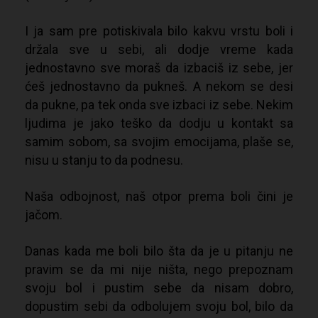
I ja sam pre potiskivala bilo kakvu vrstu boli i
držala sve u sebi, ali dodje vreme kada
jednostavno sve moraš da izbaciš iz sebe, jer
ćeš jednostavno da pukneš. A nekom se desi
da pukne, pa tek onda sve izbaci iz sebe. Nekim
ljudima je jako teško da dodju u kontakt sa
samim sobom, sa svojim emocijama, plaše se,
nisu u stanju to da podnesu.
Naša odbojnost, naš otpor prema boli čini je
jačom.
Danas kada me boli bilo šta da je u pitanju ne
pravim se da mi nije ništa, nego prepoznam
svoju bol i pustim sebe da nisam dobro,
dopustim sebi da odbolujem svoju bol, bilo da