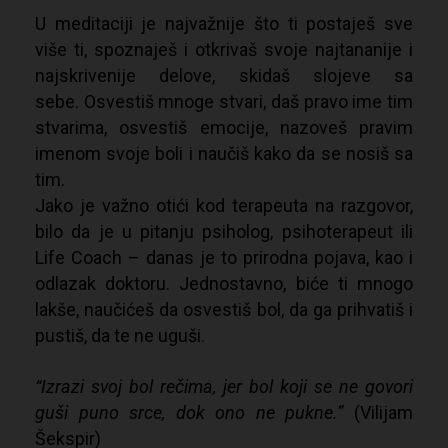
U meditaciji je najvažnije što ti postaješ sve
više ti, spoznaješ i otkrivaš svoje najtananije i
najskrivenije delove, skidaš slojeve sa
sebe. Osvestiš mnoge stvari, daš pravo ime tim
stvarima, osvestiš emocije, nazoveš pravim
imenom svoje boli i naučiš kako da se nosiš sa
tim.
Jako je važno otići kod terapeuta na razgovor,
bilo da je u pitanju psiholog, psihoterapeut ili
Life Coach – danas je to prirodna pojava, kao i
odlazak doktoru. Jednostavno, biće ti mnogo
lakše, naučićeš da osvestiš bol, da ga prihvatiš i
pustiš, da te ne uguši.
“Izrazi svoj bol rečima, jer bol koji se ne govori
guši puno srce, dok ono ne pukne.”
(Vilijam
Šekspir)