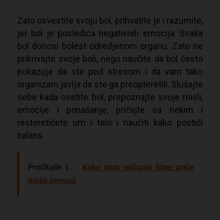
Zato osvestite svoju bol, prihvatite je i razumite,
jer bol je posledica negativnih emocija. Svaka
bol donosi bolest odredjenom organu. Zato ne
prikrivajte svoje boli, nego naučite da bol često
pokazuje da ste pod stresom i da vam tako
organizam javlja da ste ga preopteretili. Slušajte
sebe kada osetite bol, prepoznajte svoje misli,
emocije i ponašanje, pričajte sa nekim i
resteretićete um i telo i naučiti kako postići
balans.
Pročitajte i...
Kako nam pričanje lične priče
može pomoći