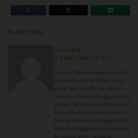
O AUTORU
JOVANA
STANISAVLJEVIĆ
Jovana Stanisavljević je pisac
inspirativnih i motivacijskih
priča, radi na ličnom rastu i
razvoju, life coachingu, voli da
putuje, da širi svoje horizonte i
da kokreira sa univerzumom.
Svesni je kreator svoga života,
koja svakoga dana kreira život
po svojoj meri i uživa u