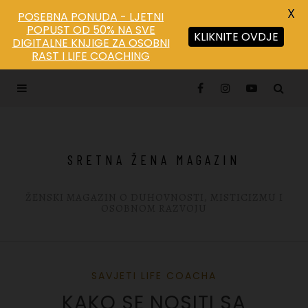
X
POSEBNA PONUDA - LJETNI
POPUST OD 50% NA SVE
KLIKNITE OVDJE
DIGITALNE KNJIGE ZA OSOBNI
Save
RAST I LIFE COACHING
SRETNA ŽENA MAGAZIN
ŽENSKI MAGAZIN O DUHOVNOSTI, MISTICIZMU I
OSOBNOM RAZVOJU
SAVJETI LIFE COACHA
KAKO SE NOSITI SA