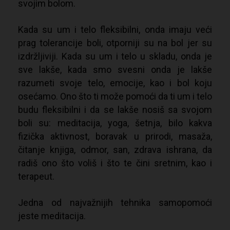
svojim bolom.
Kada su um i telo fleksibilni, onda imaju veći
prag tolerancije boli, otporniji su na bol jer su
izdržljiviji. Kada su um i telo u skladu, onda je
sve lakše, kada smo svesni onda je lakše
razumeti svoje telo, emocije, kao i bol koju
osećamo. Ono što ti može pomoći da ti um i telo
budu fleksibilni i da se lakše nosiš sa svojom
boli su: meditacija, yoga, šetnja, bilo kakva
fizička aktivnost, boravak u prirodi, masaža,
čitanje knjiga, odmor, san, zdrava ishrana, da
radiš ono što voliš i što te čini sretnim, kao i
terapeut.
Jedna od najvažnijih tehnika samopomoći
jeste meditacija.