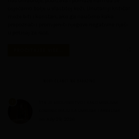
nas ohrabruje, podržava i pomaže nam da se
osjećamo bolje u vlastitoj koži. Unutarnji kritičar
može biti i koristan, ako ga naučimo kako
prepoznati i promijeniti njegove negativne riječi
u poticaj za rast.
PROČITAJTE VIŠE...
NOVI ČLANCI NA MAGAZINU
1
ŠTA JE MEDIJUMSTVO I KAKO MEDIJUMI
KOMUNICIRAJU SA UMRLIMA I ANĐELIMA
on
July 29, 2026