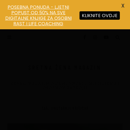
X
POSEBNA PONUDA - LJETNI
POPUST OD 50% NA SVE
KLIKNITE OVDJE
DIGITALNE KNJIGE ZA OSOBNI
Save
RAST I LIFE COACHING
SRETNA ŽENA MAGAZIN
ŽENSKI MAGAZIN O DUHOVNOSTI, MISTICIZMU I
OSOBNOM RAZVOJU
TAG: UNUTARNJI KRITICAR