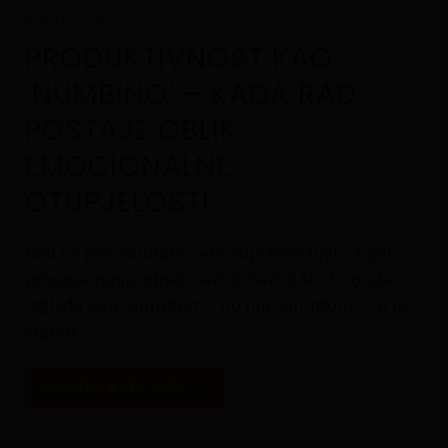
MINDFULNESS
PRODUKTIVNOST KAO
‘NUMBING’ – KADA RAD
POSTAJE OBLIK
EMOCIONALNE
OTUPJELOSTI
Kad ne procesuiramo emocije kroz tijelo, tijelo
procesuiranje odradi samo. Samo što to onda
izgleda kao „simptom“, no nije simptom – to je
signal.
PROČITAJTE VIŠE...