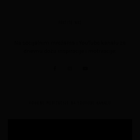
PRATITE NAS
Na socijalnim mrežama i YouTube kanalu za
dnevnu dozu inspiracije i motivacije:
VOĐENE MEDITACIJE NA YOUTUBE KANALU
Video
Player