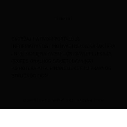
NAPOMENA
SADRŽAJ NA OVOM PORTALU JE
INFORMATIVNOG I MOTIVACIJSKOG KARAKTERA
I NIJE ZAMJENA ZA STRUČNI SAVJET LJEKARA,
PROFESIONALNOG SAVJETODAVNIKA I
PSIHOTERAPUTA, FINANSIJSKOG ILI PRAVNOG
STRUČNOG LICA!
COPYRIGHT@ WWW.SRETNAZENA.COM