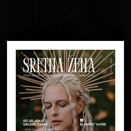
MINDFULNESS
SOMATSKA TERAPIJA I COACHING
RADOHOLIZAM KAO OBLIK
DISOCIJACIJE – KAKO SE
OSLOBODITI ‘UNUTARNJEG
GONIČA’
Postoji jedan glas koji ne dolazi izvana, a